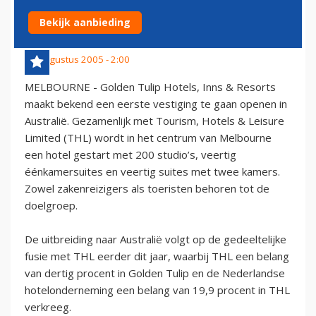
AUSTRALI&#235
Bekijk aanbieding
31 augustus 2005 - 2:00
MELBOURNE - Golden Tulip Hotels, Inns & Resorts
maakt bekend een eerste vestiging te gaan openen in
Australië. Gezamenlijk met Tourism, Hotels & Leisure
Limited (THL) wordt in het centrum van Melbourne
een hotel gestart met 200 studio’s, veertig
éénkamersuites en veertig suites met twee kamers.
Zowel zakenreizigers als toeristen behoren tot de
doelgroep.
De uitbreiding naar Australië volgt op de gedeeltelijke
fusie met THL eerder dit jaar, waarbij THL een belang
van dertig procent in Golden Tulip en de Nederlandse
hotelonderneming een belang van 19,9 procent in THL
verkreeg.