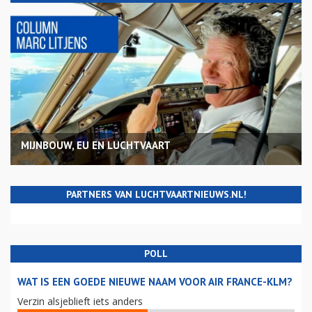
MIJNBOUW, EU EN LUCHTVAART
PARTNERS VAN LUCHTVAARTNIEUWS.NL!
POLL
WAT IS EEN GOEDE NIEUWE NAAM VOOR AIR FRANCE-KLM?
Verzin alsjeblieft iets anders