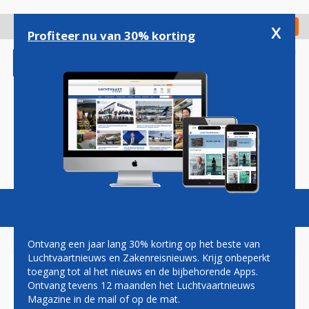
Overslaan
en
x
Digitaal Magazine
Registreer
Check in
naar
Profiteer nu van 30% korting
de
inhoud
gaan
Magazine
Podcasts
Vacatures
Toggl
naviga
Ontvang een jaar lang 30% korting op het beste van
Luchtvaartnieuws en Zakenreisnieuws. Krijg onbeperkt
toegang tot al het nieuws en de bijbehorende Apps.
GOLDEN TULIP VOOR HET
Ontvang tevens 12 maanden het Luchtvaartnieuws
EERST ACTIEF IN
Magazine in de mail of op de mat.