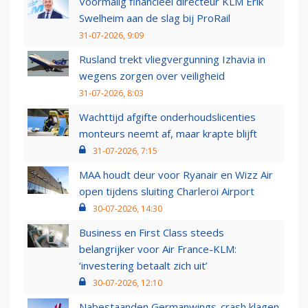
Voormalig financieel directeur KLM Erik
Swelheim aan de slag bij ProRail
31-07-2026, 9:09
Rusland trekt vliegvergunning Izhavia in
wegens zorgen over veiligheid
31-07-2026, 8:03
Wachttijd afgifte onderhoudslicenties
monteurs neemt af, maar krapte blijft
31-07-2026, 7:15
MAA houdt deur voor Ryanair en Wizz Air
open tijdens sluiting Charleroi Airport
30-07-2026, 14:30
Business en First Class steeds
belangrijker voor Air France-KLM:
‘investering betaalt zich uit’
30-07-2026, 12:10
Nabestaanden Germanwings-crash klagen