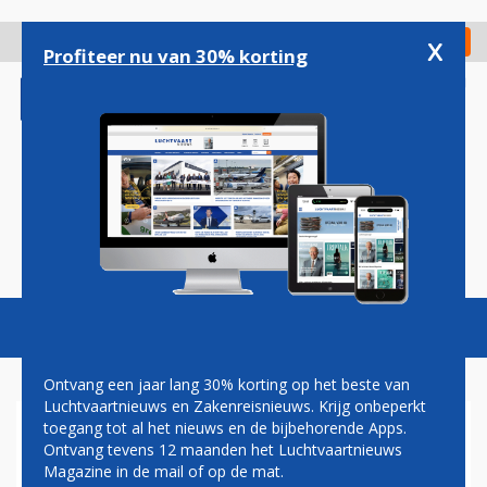
Overslaan
en
x
Digitaal Magazine
Registreer
Check in
naar
Profiteer nu van 30% korting
de
inhoud
gaan
Magazine
Podcasts
Vacatures
Toggl
naviga
Ontvang een jaar lang 30% korting op het beste van
Luchtvaartnieuws en Zakenreisnieuws. Krijg onbeperkt
toegang tot al het nieuws en de bijbehorende Apps.
HOTELS.NL BREIDT AANTAL
Ontvang tevens 12 maanden het Luchtvaartnieuws
SCHAAPKUDDES IN JOURE
Magazine in de mail of op de mat.