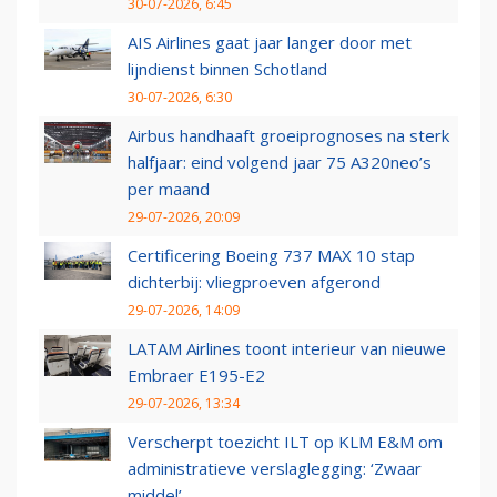
30-07-2026, 6:45
AIS Airlines gaat jaar langer door met
lijndienst binnen Schotland
30-07-2026, 6:30
Airbus handhaaft groeiprognoses na sterk
halfjaar: eind volgend jaar 75 A320neo’s
per maand
29-07-2026, 20:09
Certificering Boeing 737 MAX 10 stap
dichterbij: vliegproeven afgerond
29-07-2026, 14:09
LATAM Airlines toont interieur van nieuwe
Embraer E195-E2
29-07-2026, 13:34
Verscherpt toezicht ILT op KLM E&M om
administratieve verslaglegging: ‘Zwaar
middel’