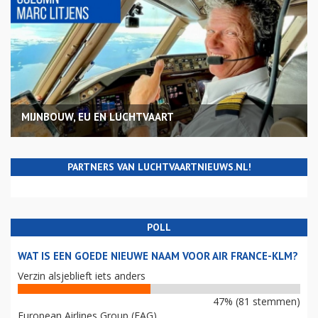
MIJNBOUW, EU EN LUCHTVAART
PARTNERS VAN LUCHTVAARTNIEUWS.NL!
POLL
WAT IS EEN GOEDE NIEUWE NAAM VOOR AIR FRANCE-KLM?
Verzin alsjeblieft iets anders
47% (81 stemmen)
European Airlines Group (EAG)