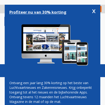
Overslaan
en
x
Digitaal Magazine
Registreer
Check in
naar
Profiteer nu van 30% korting
de
inhoud
gaan
Magazine
Podcasts
Vacatures
Toggl
naviga
Ontvang een jaar lang 30% korting op het beste van
Luchtvaartnieuws en Zakenreisnieuws. Krijg onbeperkt
toegang tot al het nieuws en de bijbehorende Apps.
AANDEEL EASYJET SLUIT
Ontvang tevens 12 maanden het Luchtvaartnieuws
FORS HOGER NA UPGRADE
Magazine in de mail of op de mat.