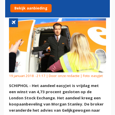
DOOR MORGAN STANLEY
Bekijk aanbieding
19 januari 2018 - 21:17 | Door:
onze redactie
| Foto: easyJet
SCHIPHOL - Het aandeel easyJet is vrijdag met
een winst van 4,73 procent gesloten op de
London Stock Exchange. Het aandeel kreeg een
koopaanbeveling van Morgan Stanley. De broker
veranderde het advies van Gelijkgewogen naar