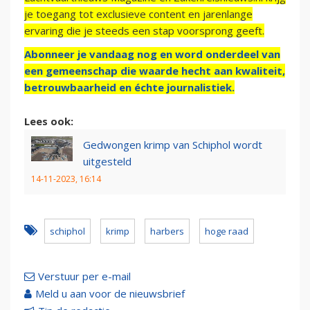
je toegang tot exclusieve content en jarenlange
ervaring die je steeds een stap voorsprong geeft.
Abonneer je vandaag nog en word onderdeel van
een gemeenschap die waarde hecht aan kwaliteit,
betrouwbaarheid en échte journalistiek.
Lees ook:
Gedwongen krimp van Schiphol wordt
uitgesteld
14-11-2023, 16:14
schiphol
krimp
harbers
hoge raad
Verstuur per e-mail
Meld u aan voor de nieuwsbrief