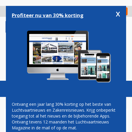
Overslaan
en
x
Digitaal Magazine
Registreer
Check in
naar
Profiteer nu van 30% korting
de
inhoud
gaan
Magazine
Podcasts
Vacatures
Toggl
naviga
Ontvang een jaar lang 30% korting op het beste van
Luchtvaartnieuws en Zakenreisnieuws. Krijg onbeperkt
toegang tot al het nieuws en de bijbehorende Apps.
ADVISEUR HOGE RAAD:
Ontvang tevens 12 maanden het Luchtvaartnieuws
'EXPERIMENTEERREGELING
Magazine in de mail of op de mat.