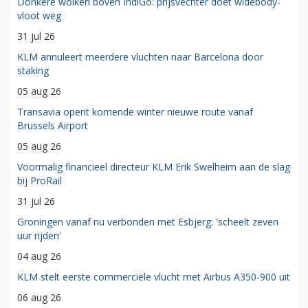
Donkere wolken boven IndiGo: prijsvechter doet widebody-
vloot weg
31 jul 26
KLM annuleert meerdere vluchten naar Barcelona door
staking
05 aug 26
Transavia opent komende winter nieuwe route vanaf
Brussels Airport
05 aug 26
Voormalig financieel directeur KLM Erik Swelheim aan de slag
bij ProRail
31 jul 26
Groningen vanaf nu verbonden met Esbjerg: 'scheelt zeven
uur rijden'
04 aug 26
KLM stelt eerste commerciële vlucht met Airbus A350-900 uit
06 aug 26