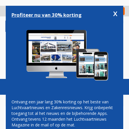
Overslaan
en
x
Digitaal Magazine
Registreer
Check in
naar
Profiteer nu van 30% korting
de
inhoud
gaan
Magazine
Podcasts
Vacatures
Toggl
naviga
Ontvang een jaar lang 30% korting op het beste van
Luchtvaartnieuws en Zakenreisnieuws. Krijg onbeperkt
toegang tot al het nieuws en de bijbehorende Apps.
HOGE RAAD
Ontvang tevens 12 maanden het Luchtvaartnieuws
Magazine in de mail of op de mat.