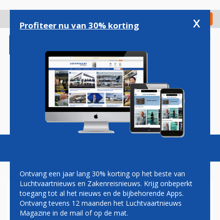
Overslaan
en
x
Digitaal Magazine
Registreer
Check in
naar
Profiteer nu van 30% korting
de
inhoud
gaan
Magazine
Podcasts
Vacatures
Toggl
naviga
Ontvang een jaar lang 30% korting op het beste van
Luchtvaartnieuws en Zakenreisnieuws. Krijg onbeperkt
toegang tot al het nieuws en de bijbehorende Apps.
AEGEAN AIRLINES BELEEFT
Ontvang tevens 12 maanden het Luchtvaartnieuws
SLECHTE START VAN 2016
Magazine in de mail of op de mat.