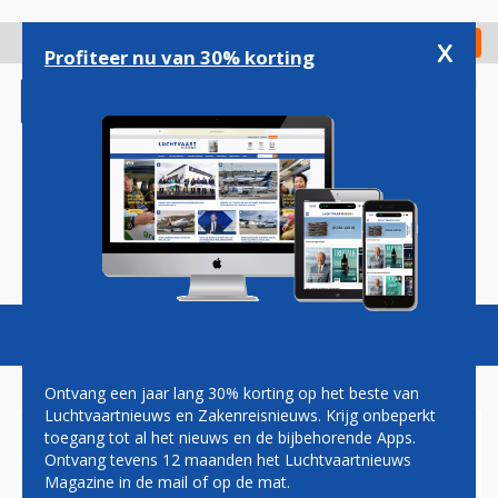
Overslaan
en
x
Digitaal Magazine
Registreer
Check in
naar
Profiteer nu van 30% korting
de
inhoud
gaan
Magazine
Podcasts
Vacatures
Toggl
naviga
Ontvang een jaar lang 30% korting op het beste van
Luchtvaartnieuws en Zakenreisnieuws. Krijg onbeperkt
toegang tot al het nieuws en de bijbehorende Apps.
AEGEAN AIRLINES START
Ontvang tevens 12 maanden het Luchtvaartnieuws
TWEEDE LIJNDIENST NAAR
Magazine in de mail of op de mat.