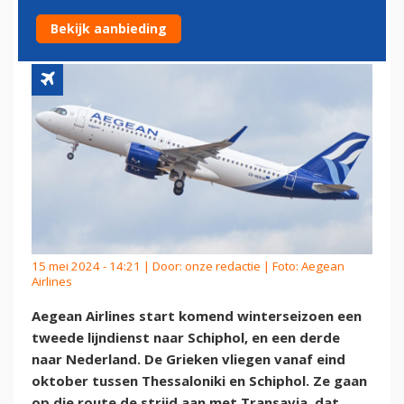
SCHIPHOL
Bekijk aanbieding
15 mei 2024 - 14:21 | Door:
onze redactie
| Foto: Aegean
Airlines
Aegean Airlines start komend winterseizoen een
tweede lijndienst naar Schiphol, en een derde
naar Nederland. De Grieken vliegen vanaf eind
oktober tussen Thessaloniki en Schiphol. Ze gaan
op die route de strijd aan met Transavia, dat