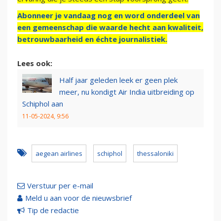
Abonneer je vandaag nog en word onderdeel van
een gemeenschap die waarde hecht aan kwaliteit,
betrouwbaarheid en échte journalistiek.
Lees ook:
Half jaar geleden leek er geen plek
meer, nu kondigt Air India uitbreiding op
Schiphol aan
11-05-2024, 9:56
aegean airlines
schiphol
thessaloniki
Verstuur per e-mail
Meld u aan voor de nieuwsbrief
Tip de redactie