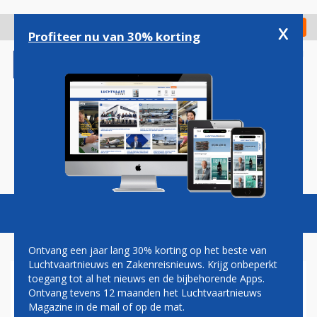
Overslaan
en
x
Digitaal Magazine
Registreer
Check in
naar
Profiteer nu van 30% korting
de
inhoud
gaan
Magazine
Podcasts
Vacatures
Toggl
naviga
Ontvang een jaar lang 30% korting op het beste van
Luchtvaartnieuws en Zakenreisnieuws. Krijg onbeperkt
toegang tot al het nieuws en de bijbehorende Apps.
AER LINGUS MAG DEFINITIEF
Ontvang tevens 12 maanden het Luchtvaartnieuws
MEEDOEN MET JOINT
Magazine in de mail of op de mat.