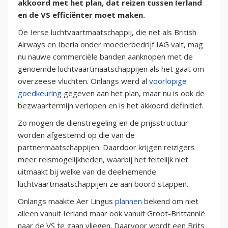
akkoord met het plan, dat reizen tussen Ierland
en de VS efficiënter moet maken.
De Ierse luchtvaartmaatschappij, die net als British
Airways en Iberia onder moederbedrijf IAG valt, mag
nu nauwe commerciële banden aanknopen met de
genoemde luchtvaartmaatschappijen als het gaat om
overzeese vluchten. Onlangs werd al
voorlopige
goedkeuring
gegeven aan het plan, maar nu is ook de
bezwaartermijn verlopen en is het akkoord definitief.
Zo mogen de dienstregeling en de prijsstructuur
worden afgestemd op die van de
partnermaatschappijen. Daardoor krijgen reizigers
meer reismogelijkheden, waarbij het feitelijk niet
uitmaakt bij welke van de deelnemende
luchtvaartmaatschappijen ze aan boord stappen.
Onlangs maakte Aer Lingus
plannen
bekend om niet
alleen vanuit Ierland maar ook vanuit Groot-Brittannië
naar de VS te gaan vliegen. Daarvoor wordt een Brits