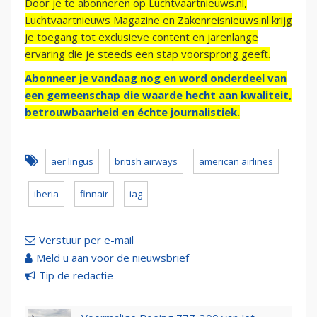
Door je te abonneren op Luchtvaartnieuws.nl,
Luchtvaartnieuws Magazine en Zakenreisnieuws.nl krijg
je toegang tot exclusieve content en jarenlange
ervaring die je steeds een stap voorsprong geeft.
Abonneer je vandaag nog en word onderdeel van
een gemeenschap die waarde hecht aan kwaliteit,
betrouwbaarheid en échte journalistiek.
aer lingus
british airways
american airlines
iberia
finnair
iag
Verstuur per e-mail
Meld u aan voor de nieuwsbrief
Tip de redactie