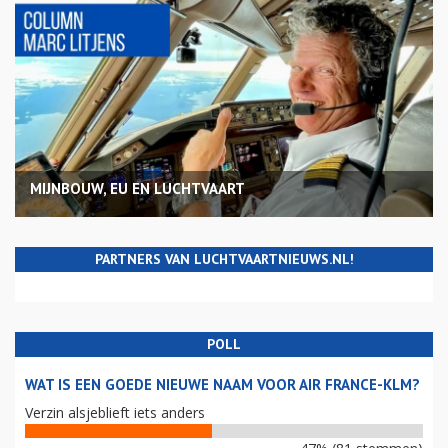
MIJNBOUW, EU EN LUCHTVAART
PARTNERS VAN LUCHTVAARTNIEUWS.NL!
POLL
WAT IS EEN GOEDE NIEUWE NAAM VOOR AIR FRANCE-KLM?
Verzin alsjeblieft iets anders