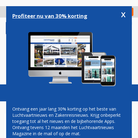
Overslaan
en
x
Digitaal Magazine
Registreer
Check in
naar
Profiteer nu van 30% korting
de
inhoud
gaan
Magazine
Podcasts
Vacatures
Toggl
naviga
Ontvang een jaar lang 30% korting op het beste van
Luchtvaartnieuws en Zakenreisnieuws. Krijg onbeperkt
toegang tot al het nieuws en de bijbehorende Apps.
AER LINGUS START NIEUW
Ontvang tevens 12 maanden het Luchtvaartnieuws
BRITS DOCHTERBEDRIJF
Magazine in de mail of op de mat.