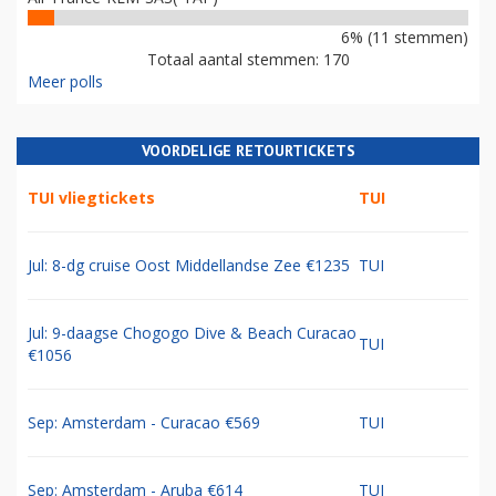
6% (11 stemmen)
Totaal aantal stemmen: 170
Meer polls
VOORDELIGE RETOURTICKETS
TUI vliegtickets
TUI
Jul: 8-dg cruise Oost Middellandse Zee €1235
TUI
Jul: 9-daagse Chogogo Dive & Beach Curacao
TUI
€1056
Sep: Amsterdam - Curacao €569
TUI
Sep: Amsterdam - Aruba €614
TUI