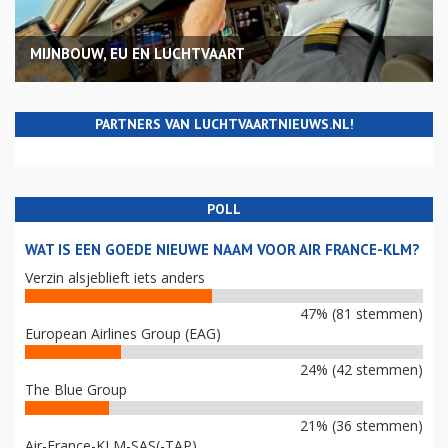
MIJNBOUW, EU EN LUCHTVAART
PARTNERS VAN LUCHTVAARTNIEUWS.NL!
POLL
WAT IS EEN GOEDE NIEUWE NAAM VOOR AIR FRANCE-KLM?
Verzin alsjeblieft iets anders
47% (81 stemmen)
European Airlines Group (EAG)
24% (42 stemmen)
The Blue Group
21% (36 stemmen)
Air-France-KLM-SAS(-TAP)