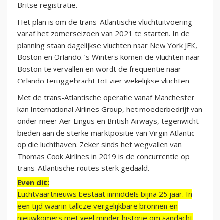
Britse registratie.
Het plan is om de trans-Atlantische vluchtuitvoering
vanaf het zomerseizoen van 2021 te starten. In de
planning staan dagelijkse vluchten naar New York JFK,
Boston en Orlando. ’s Winters komen de vluchten naar
Boston te vervallen en wordt de frequentie naar
Orlando teruggebracht tot vier wekelijkse vluchten.
Met de trans-Atlantische operatie vanaf Manchester
kan International Airlines Group, het moederbedrijf van
onder meer Aer Lingus en British Airways, tegenwicht
bieden aan de sterke marktpositie van Virgin Atlantic
op die luchthaven. Zeker sinds het wegvallen van
Thomas Cook Airlines in 2019 is de concurrentie op
trans-Atlantische routes sterk gedaald.
Even dit:
Luchtvaartnieuws bestaat inmiddels bijna 25 jaar. In
een tijd waarin talloze vergelijkbare bronnen en
nieuwkomers met veel minder historie om aandacht