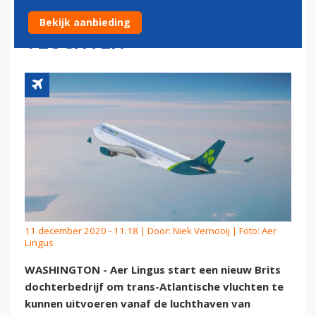
VOOR TRANS-ATLANTISCHE
Bekijk aanbieding
VLUCHTEN
11 december 2020 - 11:18 | Door:
Niek Vernooij
| Foto: Aer
Lingus
WASHINGTON - Aer Lingus start een nieuw Brits
dochterbedrijf om trans-Atlantische vluchten te
kunnen uitvoeren vanaf de luchthaven van