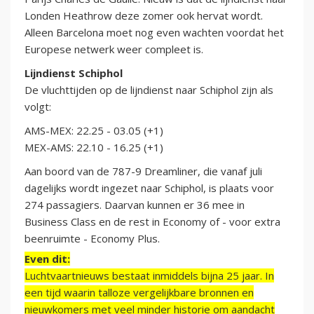
Londen Heathrow deze zomer ook hervat wordt.
Alleen Barcelona moet nog even wachten voordat het
Europese netwerk weer compleet is.
Lijndienst Schiphol
De vluchttijden op de lijndienst naar Schiphol zijn als
volgt:
AMS-MEX: 22.25 - 03.05 (+1)
MEX-AMS: 22.10 - 16.25 (+1)
Aan boord van de 787-9 Dreamliner, die vanaf juli
dagelijks wordt ingezet naar Schiphol, is plaats voor
274 passagiers. Daarvan kunnen er 36 mee in
Business Class en de rest in Economy of - voor extra
beenruimte - Economy Plus.
Even dit:
Luchtvaartnieuws bestaat inmiddels bijna 25 jaar. In
een tijd waarin talloze vergelijkbare bronnen en
nieuwkomers met veel minder historie om aandacht