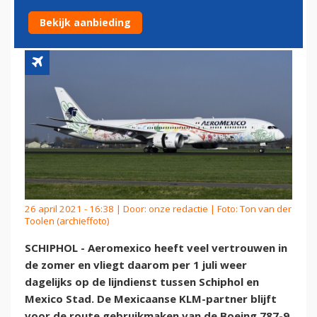
PASSAGIERS NAAR SCHIPHOL
Bekijk aanbieding
26 april 2021 - 16:38 | Door:
onze redactie
| Foto: Ton van der
Toolen (archieffoto)
SCHIPHOL - Aeromexico heeft veel vertrouwen in
de zomer en vliegt daarom per 1 juli weer
dagelijks op de lijndienst tussen Schiphol en
Mexico Stad. De Mexicaanse KLM-partner blijft
voor de route gebruikmaken van de Boeing 787-9