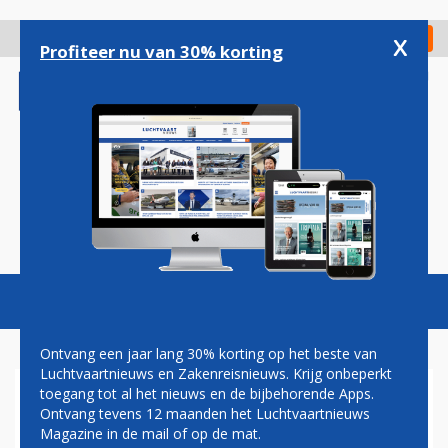
Overslaan
en
x
Digitaal Magazine
Registreer
Check in
naar
Profiteer nu van 30% korting
de
inhoud
gaan
Magazine
Podcasts
Vacatures
Toggl
naviga
Ontvang een jaar lang 30% korting op het beste van
Luchtvaartnieuws en Zakenreisnieuws. Krijg onbeperkt
toegang tot al het nieuws en de bijbehorende Apps.
AEROMEXICO VANAF JULI
Ontvang tevens 12 maanden het Luchtvaartnieuws
WEER DAGELIJKS MET
Magazine in de mail of op de mat.