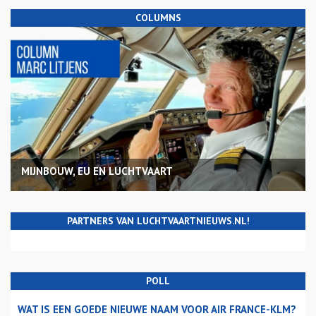
COLUMNS
MIJNBOUW, EU EN LUCHTVAART
PARTNERS VAN LUCHTVAARTNIEUWS.NL!
POLL
WAT IS EEN GOEDE NIEUWE NAAM VOOR AIR FRANCE-KLM?