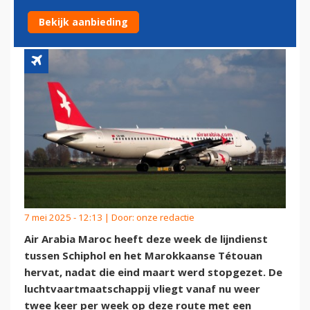
SCHIPHOL EN TÉTOUAN
Bekijk aanbieding
7 mei 2025 - 12:13 | Door:
onze redactie
Air Arabia Maroc heeft deze week de lijndienst
tussen Schiphol en het Marokkaanse Tétouan
hervat, nadat die eind maart werd stopgezet. De
luchtvaartmaatschappij vliegt vanaf nu weer
twee keer per week op deze route met een