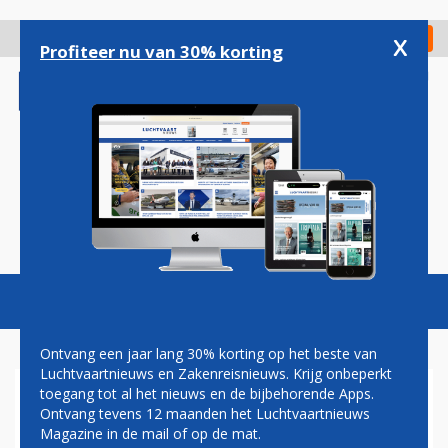
Overslaan
en
x
Digitaal Magazine
Registreer
Check in
naar
Profiteer nu van 30% korting
de
inhoud
gaan
Magazine
Podcasts
Vacatures
Toggl
naviga
Ontvang een jaar lang 30% korting op het beste van
Luchtvaartnieuws en Zakenreisnieuws. Krijg onbeperkt
toegang tot al het nieuws en de bijbehorende Apps.
AIR ARABIA HERVAT
Ontvang tevens 12 maanden het Luchtvaartnieuws
VLIEGVERBINDING TUSSEN
Magazine in de mail of op de mat.