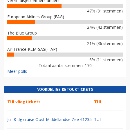
Verzin alsjeblieft iets anders
47% (81 stemmen)
European Airlines Group (EAG)
24% (42 stemmen)
The Blue Group
21% (36 stemmen)
Air-France-KLM-SAS(-TAP)
6% (11 stemmen)
Totaal aantal stemmen: 170
Meer polls
VOORDELIGE RETOURTICKETS
TUI vliegtickets
TUI
Jul: 8-dg cruise Oost Middellandse Zee €1235
TUI