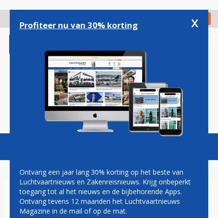
Overslaan
en
x
Digitaal Magazine
Registreer
Check in
naar
Profiteer nu van 30% korting
de
inhoud
gaan
Magazine
Podcasts
Vacatures
Toggl
naviga
Ontvang een jaar lang 30% korting op het beste van
Luchtvaartnieuws en Zakenreisnieuws. Krijg onbeperkt
toegang tot al het nieuws en de bijbehorende Apps.
AIR ASIA X TOESTEL KEERT AL
Ontvang tevens 12 maanden het Luchtvaartnieuws
SCHUDDEND TERUG NAAR
Magazine in de mail of op de mat.