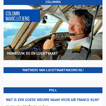
COLUMNS
MIJNBOUW, EU EN LUCHTVAART
PARTNERS VAN LUCHTVAARTNIEUWS.NL!
POLL
WAT IS EEN GOEDE NIEUWE NAAM VOOR AIR FRANCE-KLM?