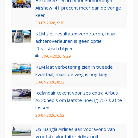
Bezoekersrecord voor Farnborough
Airshow: 41 procent meer dan de vorige
keer
30-07-2026, 9:30
KLM ziet resultaten verbeteren, maar
achteroverleunen is geen optie:
‘Realistisch blijven’
30-07-2026, 9:29
KLM laat verbetering zien in tweede
kwartaal, maar de weg is nog lang
30-07-2026, 8:22
Icelandair tekent voor zes extra Airbus
A320neo's om laatste Boeing 757's af te
lossen
30-07-2026, 6:52
US-Bangla Airlines aan vooravond van
grootste vlootuitbreiding ooit