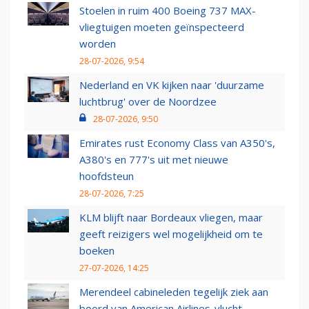
Stoelen in ruim 400 Boeing 737 MAX-
vliegtuigen moeten geïnspecteerd
worden
28-07-2026, 9:54
Nederland en VK kijken naar 'duurzame
luchtbrug' over de Noordzee
28-07-2026, 9:50
Emirates rust Economy Class van A350's,
A380's en 777's uit met nieuwe
hoofdsteun
28-07-2026, 7:25
KLM blijft naar Bordeaux vliegen, maar
geeft reizigers wel mogelijkheid om te
boeken
27-07-2026, 14:25
Merendeel cabineleden tegelijk ziek aan
boord van American Airlines-vlucht