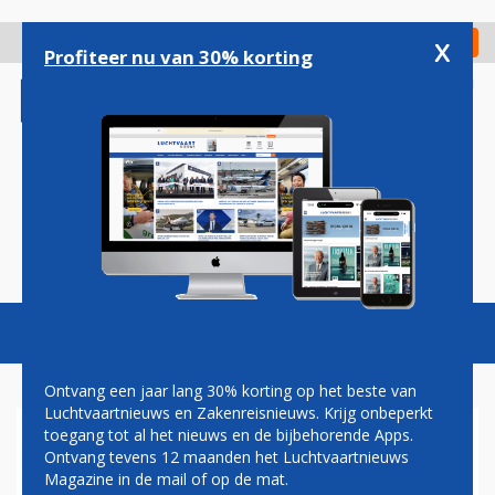
Overslaan
en
x
Digitaal Magazine
Registreer
Check in
naar
Profiteer nu van 30% korting
de
inhoud
gaan
Magazine
Podcasts
Vacatures
Toggl
naviga
Ontvang een jaar lang 30% korting op het beste van
Luchtvaartnieuws en Zakenreisnieuws. Krijg onbeperkt
toegang tot al het nieuws en de bijbehorende Apps.
AIR CARAIBES KIEST VOOR
Ontvang tevens 12 maanden het Luchtvaartnieuws
NIEUWE KLEUREN OP A350
Magazine in de mail of op de mat.