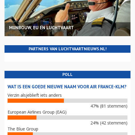
MIJNBOUW, EU EN LUCHTVAART
PARTNERS VAN LUCHTVAARTNIEUWS.NL!
POLL
WAT IS EEN GOEDE NIEUWE NAAM VOOR AIR FRANCE-KLM?
Verzin alsjeblieft iets anders
47% (81 stemmen)
European Airlines Group (EAG)
24% (42 stemmen)
The Blue Group