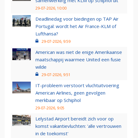
samenwerking met KLM op Schiphol uit
29-07-2026, 10:00
Deadlinedag voor biedingen op TAP Air
Portugal: wordt het Air France-KLM of
Lufthansa?
29-07-2026, 9:59
American was niet de enige Amerikaanse
maatschappij waarmee United een fusie
wilde
29-07-2026, 9:51
IT-probleem verstoort vluchtuitvoering
American Airlines, geen gevolgen
merkbaar op Schiphol
29-07-2026, 9:05
Lelystad Airport bereidt zich voor op
komst vakantievluchten: 'alle vertrouwen
in de toekomst'