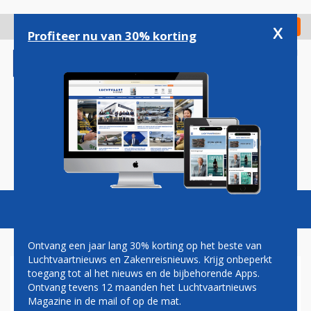
Overslaan
en
x
Digitaal Magazine
Registreer
Check in
naar
Profiteer nu van 30% korting
de
inhoud
gaan
Magazine
Podcasts
Vacatures
Toggl
naviga
Ontvang een jaar lang 30% korting op het beste van
Luchtvaartnieuws en Zakenreisnieuws. Krijg onbeperkt
toegang tot al het nieuws en de bijbehorende Apps.
AIR CARAÏBES BREIDT UIT
Ontvang tevens 12 maanden het Luchtvaartnieuws
MET ZES AIRBUS A350'S
Magazine in de mail of op de mat.