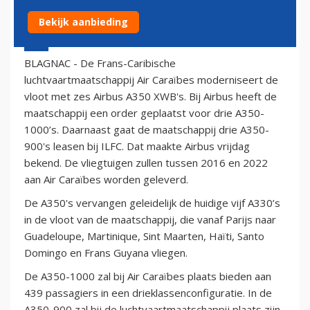
Bekijk aanbieding
20 december 2013 - 17:07
BLAGNAC - De Frans-Caribische
luchtvaartmaatschappij Air Caraïbes moderniseert de
vloot met zes Airbus A350 XWB's. Bij Airbus heeft de
maatschappij een order geplaatst voor drie A350-
1000’s. Daarnaast gaat de maatschappij drie A350-
900's leasen bij ILFC. Dat maakte Airbus vrijdag
bekend. De vliegtuigen zullen tussen 2016 en 2022
aan Air Caraïbes worden geleverd.
De A350's vervangen geleidelijk de huidige vijf A330’s
in de vloot van de maatschappij, die vanaf Parijs naar
Guadeloupe, Martinique, Sint Maarten, Haïti, Santo
Domingo en Frans Guyana vliegen.
De A350-1000 zal bij Air Caraïbes plaats bieden aan
439 passagiers in een drieklassenconfiguratie. In de
A350-900 zal bij de luchtvaartmaatschappij plaats zijn