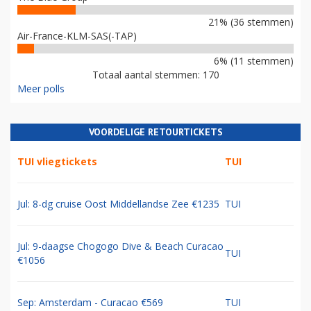
21% (36 stemmen)
Air-France-KLM-SAS(-TAP)
6% (11 stemmen)
Totaal aantal stemmen: 170
Meer polls
VOORDELIGE RETOURTICKETS
TUI vliegtickets
TUI
Jul: 8-dg cruise Oost Middellandse Zee €1235
TUI
Jul: 9-daagse Chogogo Dive & Beach Curacao
TUI
€1056
Sep: Amsterdam - Curacao €569
TUI