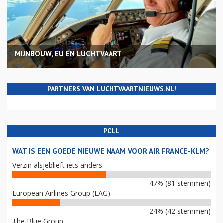
MIJNBOUW, EU EN LUCHTVAART
PARTNERS VAN LUCHTVAARTNIEUWS.NL!
POLL
WAT IS EEN GOEDE NIEUWE NAAM VOOR AIR FRANCE-KLM?
Verzin alsjeblieft iets anders
47% (81 stemmen)
European Airlines Group (EAG)
24% (42 stemmen)
The Blue Group