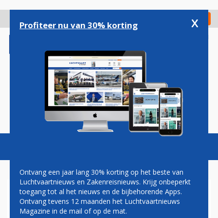
Overslaan
en
x
Digitaal Magazine
Registreer
Check in
naar
Profiteer nu van 30% korting
de
inhoud
gaan
Magazine
Podcasts
Vacatures
Toggl
naviga
Ontvang een jaar lang 30% korting op het beste van
Luchtvaartnieuws en Zakenreisnieuws. Krijg onbeperkt
toegang tot al het nieuws en de bijbehorende Apps.
AIR CARAÏBES BREIDT UIT
Ontvang tevens 12 maanden het Luchtvaartnieuws
MET ZES AIRBUS A350'S
Magazine in de mail of op de mat.