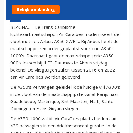
Bekijk aanbieding
20 december 2013 - 17:07
BLAGNAC - De Frans-Caribische
luchtvaartmaatschappij Air Caraïbes moderniseert de
vloot met zes Airbus A350 XWB's. Bij Airbus heeft de
maatschappij een order geplaatst voor drie A350-
1000’s. Daarnaast gaat de maatschappij drie A350-
900's leasen bij ILFC. Dat maakte Airbus vrijdag
bekend. De vliegtuigen zullen tussen 2016 en 2022
aan Air Caraïbes worden geleverd.
De A350's vervangen geleidelijk de huidige vijf A330’s
in de vloot van de maatschappij, die vanaf Parijs naar
Guadeloupe, Martinique, Sint Maarten, Haïti, Santo
Domingo en Frans Guyana vliegen.
De A350-1000 zal bij Air Caraïbes plaats bieden aan
439 passagiers in een drieklassenconfiguratie. In de
A350-900 zal bij de luchtvaartmaatschappij plaats zijn