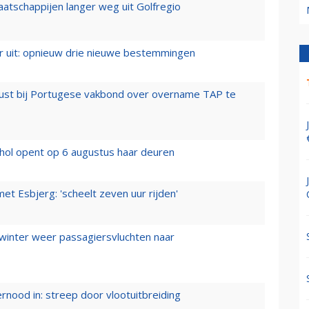
aatschappijen langer weg uit Golfregio
er uit: opnieuw drie nieuwe bestemmingen
rust bij Portugese vakbond over overname TAP te
hol opent op 6 augustus haar deuren
t Esbjerg: 'scheelt zeven uur rijden'
 winter weer passagiersvluchten naar
ernood in: streep door vlootuitbreiding