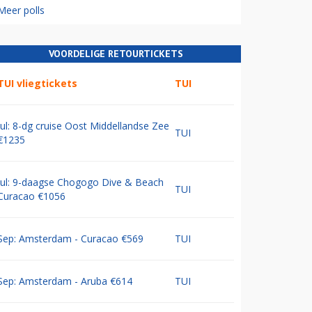
Meer polls
VOORDELIGE RETOURTICKETS
TUI vliegtickets
TUI
Jul: 8-dg cruise Oost Middellandse Zee
TUI
€1235
Jul: 9-daagse Chogogo Dive & Beach
TUI
Curacao €1056
Sep: Amsterdam - Curacao €569
TUI
Sep: Amsterdam - Aruba €614
TUI