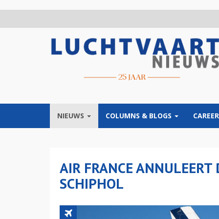
Overslaan
en
naar
de
inhoud
gaan
NIEUWS
COLUMNS & BLOGS
CAREER
AIR FRANCE ANNULEERT 
SCHIPHOL