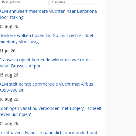
Best gelezen
Crashes
KLM annuleert meerdere vluchten naar Barcelona
door staking
05 aug 26
Donkere wolken boven IndiGo: prijsvechter doet
widebody-vloot weg
31 jul 26
Transavia opent komende winter nieuwe route
vanaf Brussels Airport
05 aug 26
KLM stelt eerste commerciële vlucht met Airbus
A350-900 uit
06 aug 26
Groningen vanaf nu verbonden met Esbjerg: 'scheelt
zeven uur rijden'
04 aug 26
Luchthavens Napels maand dicht voor onderhoud: