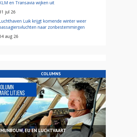
KLM en Transavia wijken uit
31 jul 26
Luchthaven Luik krijgt komende winter weer
passagiersvluchten naar zonbestemmingen
04 aug 26
COLUMNS
MIJNBOUW, EU EN LUCHTVAART