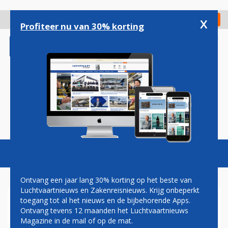
Overslaan
en
x
Digitaal Magazine
Registreer
Check in
naar
Profiteer nu van 30% korting
de
inhoud
gaan
Magazine
Podcasts
Vacatures
Toggl
naviga
Ontvang een jaar lang 30% korting op het beste van
Luchtvaartnieuws en Zakenreisnieuws. Krijg onbeperkt
toegang tot al het nieuws en de bijbehorende Apps.
AIR FRANCE CONCORDE NAAR
Ontvang tevens 12 maanden het Luchtvaartnieuws
SMITHSONIAN AIR AND
Magazine in de mail of op de mat.