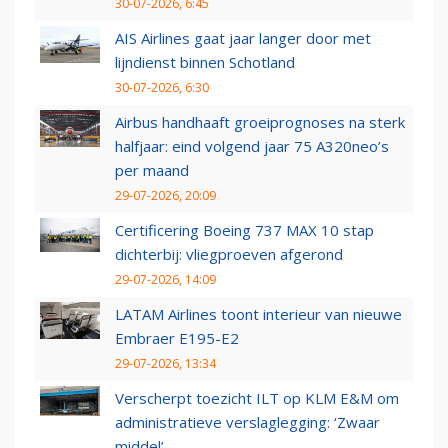
30-07-2026, 6:45
AIS Airlines gaat jaar langer door met
lijndienst binnen Schotland
30-07-2026, 6:30
Airbus handhaaft groeiprognoses na sterk
halfjaar: eind volgend jaar 75 A320neo’s
per maand
29-07-2026, 20:09
Certificering Boeing 737 MAX 10 stap
dichterbij: vliegproeven afgerond
29-07-2026, 14:09
LATAM Airlines toont interieur van nieuwe
Embraer E195-E2
29-07-2026, 13:34
Verscherpt toezicht ILT op KLM E&M om
administratieve verslaglegging: ‘Zwaar
middel’