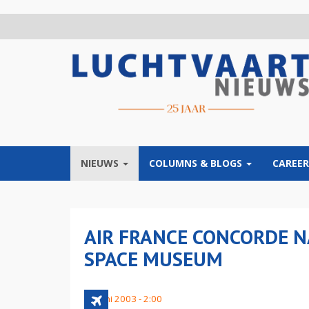
Overslaan
en
naar
de
inhoud
gaan
NIEUWS
COLUMNS & BLOGS
CAREER
AIR FRANCE CONCORDE N
SPACE MUSEUM
13 juni 2003 - 2:00