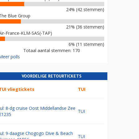
24% (42 stemmen)
The Blue Group
21% (36 stemmen)
Air-France-KLM-SAS(-TAP)
6% (11 stemmen)
Totaal aantal stemmen: 170
Meer polls
VOORDELIGE RETOURTICKETS
TUI vliegtickets
TUI
Jul: 8-dg cruise Oost Middellandse Zee
TUI
€1235
Jul: 9-daagse Chogogo Dive & Beach
TUI