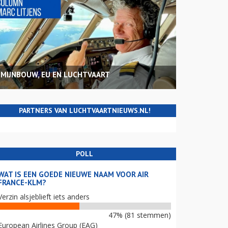
MIJNBOUW, EU EN LUCHTVAART
PARTNERS VAN LUCHTVAARTNIEUWS.NL!
POLL
WAT IS EEN GOEDE NIEUWE NAAM VOOR AIR
FRANCE-KLM?
Verzin alsjeblieft iets anders
47% (81 stemmen)
European Airlines Group (EAG)