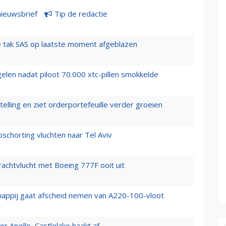
nieuwsbrief
Tip de redactie
 tak SAS op laatste moment afgeblazen
elen nadat piloot 70.000 xtc-pillen smokkelde
elling en ziet orderportefeuille verder groeien
chorting vluchten naar Tel Aviv
vrachtvlucht met Boeing 777F ooit uit
happij gaat afscheid nemen van A220-100-vloot
 Apollo, Castlelake haakt af