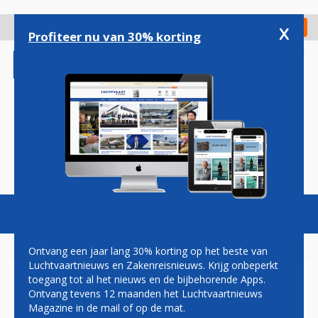
Overslaan
en
x
Digitaal Magazine
Registreer
Check in
naar
Profiteer nu van 30% korting
de
inhoud
gaan
Magazine
Podcasts
Vacatures
Toggl
naviga
Ontvang een jaar lang 30% korting op het beste van
Luchtvaartnieuws en Zakenreisnieuws. Krijg onbeperkt
toegang tot al het nieuws en de bijbehorende Apps.
AIR FRANCE-KLM IN
Ontvang tevens 12 maanden het Luchtvaartnieuws
WERKGROEP OM
Magazine in de mail of op de mat.