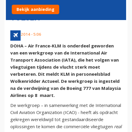
VLIEGTUIGEN BETER TE
Bekijk aanbieding
VOLGEN
3 juni 2014 - 5:06
DOHA – Air France-KLM is onderdeel geworden
van een werkgroep van de International Air
Transport Association (IATA), die het volgen van
vliegtuigen tijdens de vlucht sterk moet
verbeteren. Dit meldt KLM in personeelsblad
Wolkenridder Actueel. De werkgroep is ingesteld
na de verdwijning van de Boeing 777 van Malaysia
Airlines op 8 maart.
De werkgroep – in samenwerking met de International
Civil Aviation Organization (ICAO) - heeft als opdracht
gekregen wereldwijd tot gestandaardiseerde
oplossingen te komen die commerciële vliegtuigen
real