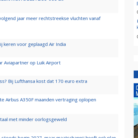
 volgend jaar meer rechtstreekse vluchten vanaf
j keren voor geplaagd Air India
r Aviapartner op Luik Airport
ss? Bij Lufthansa kost dat 170 euro extra
rste Airbus A350F maanden vertraging oplopen
wartaal met minder oorlogsgeweld
 steeds begin 2027, maar maatschappij heeft ook plan