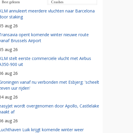
Best gelezen
Crashes
KLM annuleert meerdere vluchten naar Barcelona
door staking
05 aug 26
Transavia opent komende winter nieuwe route
vanaf Brussels Airport
05 aug 26
KLM stelt eerste commerciële vlucht met Airbus
A350-900 uit
06 aug 26
Groningen vanaf nu verbonden met Esbjerg: 'scheelt
zeven uur rijden'
04 aug 26
easyJet wordt overgenomen door Apollo, Castlelake
haakt af
06 aug 26
Luchthaven Luik krijgt komende winter weer