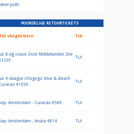
Meer polls
VOORDELIGE RETOURTICKETS
TUI vliegtickets
TUI
Jul: 8-dg cruise Oost Middellandse Zee
TUI
€1235
Jul: 9-daagse Chogogo Dive & Beach
TUI
Curacao €1056
Sep: Amsterdam - Curacao €569
TUI
Sep: Amsterdam - Aruba €614
TUI