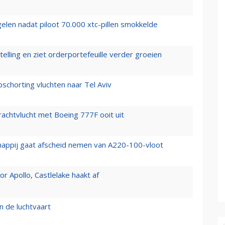
elen nadat piloot 70.000 xtc-pillen smokkelde
elling en ziet orderportefeuille verder groeien
chorting vluchten naar Tel Aviv
vrachtvlucht met Boeing 777F ooit uit
happij gaat afscheid nemen van A220-100-vloot
 Apollo, Castlelake haakt af
n de luchtvaart