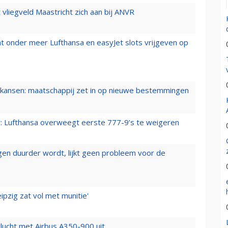
t vliegveld Maastricht zich aan bij ANVR
t onder meer Lufthansa en easyJet slots vrijgeven op
ansen: maatschappij zet in op nieuwe bestemmingen
er: Lufthansa overweegt eerste 777-9’s te weigeren
iegen duurder wordt, lijkt geen probleem voor de
ipzig zat vol met munitie'
lucht met Airbus A350-900 uit