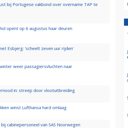
rust bij Portugese vakbond over overname TAP te
hol opent op 6 augustus haar deuren
t Esbjerg: 'scheelt zeven uur rijden'
 winter weer passagiersvluchten naar
ernood in: streep door vlootuitbreiding
ukken winst Lufthansa hard omlaag
 bij cabinepersoneel van SAS Noorwegen