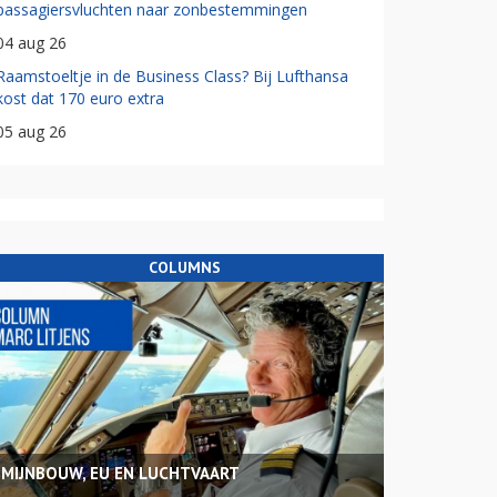
passagiersvluchten naar zonbestemmingen
04 aug 26
Raamstoeltje in de Business Class? Bij Lufthansa
kost dat 170 euro extra
05 aug 26
COLUMNS
MIJNBOUW, EU EN LUCHTVAART