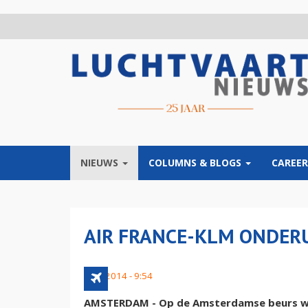
Overslaan
en
naar
de
inhoud
gaan
NIEUWS
COLUMNS & BLOGS
CAREER
AIR FRANCE-KLM ONDER
8 juli 2014 - 9:54
AMSTERDAM - Op de Amsterdamse beurs we