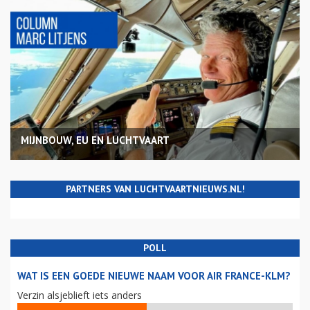
MIJNBOUW, EU EN LUCHTVAART
PARTNERS VAN LUCHTVAARTNIEUWS.NL!
POLL
WAT IS EEN GOEDE NIEUWE NAAM VOOR AIR FRANCE-KLM?
Verzin alsjeblieft iets anders