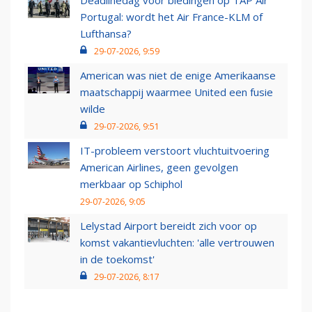
Deadlinedag voor biedingen op TAP Air
Portugal: wordt het Air France-KLM of
Lufthansa?
29-07-2026, 9:59
American was niet de enige Amerikaanse
maatschappij waarmee United een fusie
wilde
29-07-2026, 9:51
IT-probleem verstoort vluchtuitvoering
American Airlines, geen gevolgen
merkbaar op Schiphol
29-07-2026, 9:05
Lelystad Airport bereidt zich voor op
komst vakantievluchten: 'alle vertrouwen
in de toekomst'
29-07-2026, 8:17