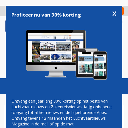
Overslaan
en
x
Digitaal Magazine
Registreer
Check in
naar
Profiteer nu van 30% korting
de
inhoud
gaan
Magazine
Podcasts
Vacatures
Toggl
naviga
Ontvang een jaar lang 30% korting op het beste van
Luchtvaartnieuws en Zakenreisnieuws. Krijg onbeperkt
toegang tot al het nieuws en de bijbehorende Apps.
AIR FRANCE-KLM WERFT 500
Ontvang tevens 12 maanden het Luchtvaartnieuws
TOT 600 NIEUWE PILOTEN
Magazine in de mail of op de mat.