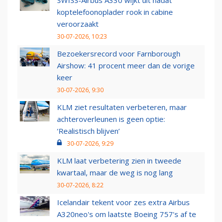
SWISS-Airbus A330 wijkt uit nadat
koptelefoonoplader rook in cabine
veroorzaakt
30-07-2026, 10:23
Bezoekersrecord voor Farnborough
Airshow: 41 procent meer dan de vorige
keer
30-07-2026, 9:30
KLM ziet resultaten verbeteren, maar
achteroverleunen is geen optie:
‘Realistisch blijven’
30-07-2026, 9:29
KLM laat verbetering zien in tweede
kwartaal, maar de weg is nog lang
30-07-2026, 8:22
Icelandair tekent voor zes extra Airbus
A320neo's om laatste Boeing 757's af te