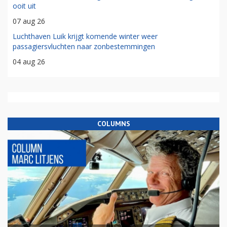
ooit uit
07 aug 26
Luchthaven Luik krijgt komende winter weer
passagiersvluchten naar zonbestemmingen
04 aug 26
COLUMNS