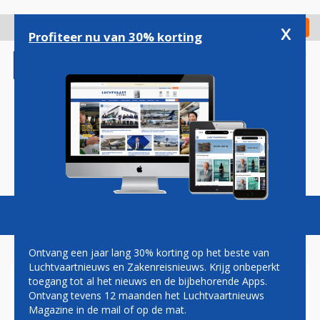
Overslaan
en
x
Digitaal Magazine
Registreer
Check in
naar
Profiteer nu van 30% korting
de
inhoud
gaan
Magazine
Podcasts
Vacatures
Toggl
naviga
Ontvang een jaar lang 30% korting op het beste van
Luchtvaartnieuws en Zakenreisnieuws. Krijg onbeperkt
toegang tot al het nieuws en de bijbehorende Apps.
AIR-TO-AIR BEELDEN KLM-
Ontvang tevens 12 maanden het Luchtvaartnieuws
A330 IN FORMATIE MET F-
Magazine in de mail of op de mat.