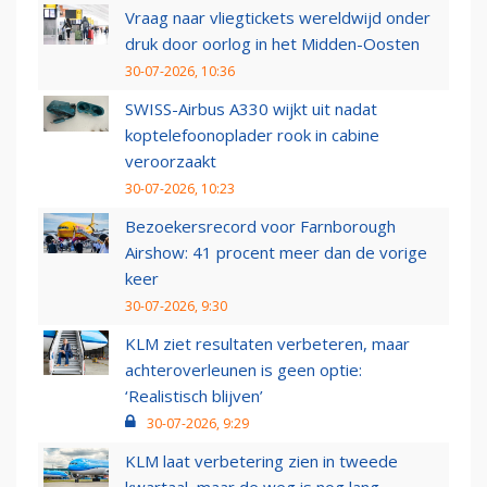
Vraag naar vliegtickets wereldwijd onder
druk door oorlog in het Midden-Oosten
30-07-2026, 10:36
SWISS-Airbus A330 wijkt uit nadat
koptelefoonoplader rook in cabine
veroorzaakt
30-07-2026, 10:23
Bezoekersrecord voor Farnborough
Airshow: 41 procent meer dan de vorige
keer
30-07-2026, 9:30
KLM ziet resultaten verbeteren, maar
achteroverleunen is geen optie:
‘Realistisch blijven’
30-07-2026, 9:29
KLM laat verbetering zien in tweede
kwartaal, maar de weg is nog lang