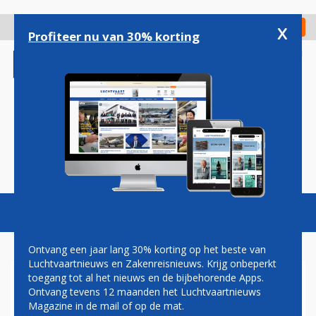
Overslaan
en
x
Digitaal Magazine
Registreer
Check in
naar
Profiteer nu van 30% korting
de
inhoud
gaan
Magazine
Podcasts
Vacatures
Toggl
naviga
Ontvang een jaar lang 30% korting op het beste van
Luchtvaartnieuws en Zakenreisnieuws. Krijg onbeperkt
toegang tot al het nieuws en de bijbehorende Apps.
AIRBUS TOONT EERSTE
Ontvang tevens 12 maanden het Luchtvaartnieuws
A330NEO VOOR MALAYSIA
Magazine in de mail of op de mat.