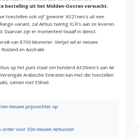
te bestelling uit het Midden-Oosten verwacht.
e toestellen ook vijf 'gewone' A321neo's uit een
ange-variant, zal Airbus twintig XLR's aan ze leveren.
d. Daarvan zijn er momenteel twaalf in dienst.
eik van 8700 kilometer. Vietjet wil er nieuwe
Rusland en Australië.
bus op het punt staat om honderd A320neo’s aan Air
e Verenigde Arabische Emiraten kan met die toestellen
abi, samen met Etihad.
tten nieuwe prijsvechter op
a-order voor 300 nieuwe Airbussen