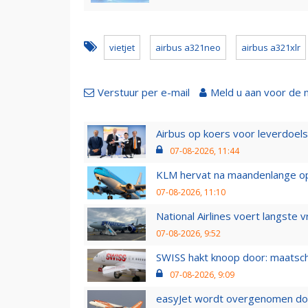
vietjet
airbus a321neo
airbus a321xlr
Verstuur per e-mail
Meld u aan voor de 
Airbus op koers voor leverdoelst
07-08-2026, 11:44
KLM hervat na maandenlange ops
07-08-2026, 11:10
National Airlines voert langste 
07-08-2026, 9:52
SWISS hakt knoop door: maatsc
07-08-2026, 9:09
easyJet wordt overgenomen door