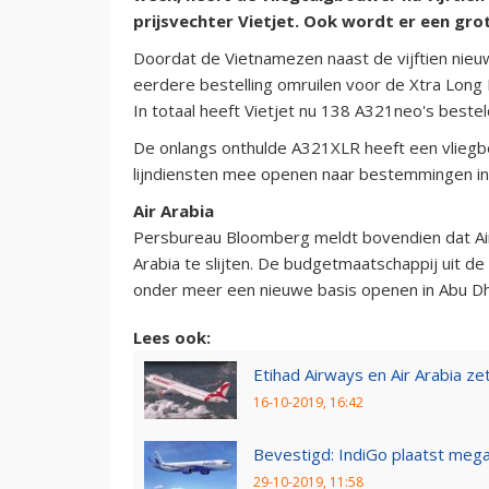
prijsvechter Vietjet. Ook wordt er een gro
Doordat de Vietnamezen naast de vijftien nieuw
eerdere bestelling omruilen voor de Xtra Long R
In totaal heeft Vietjet nu 138 A321neo's bestel
De onlangs onthulde A321XLR heeft een vliegber
lijndiensten mee openen naar bestemmingen in 
Air Arabia
Persbureau Bloomberg meldt bovendien dat Air
Arabia te slijten. De budgetmaatschappij uit d
onder meer een nieuwe basis openen in Abu Dh
Lees ook:
Etihad Airways en Air Arabia ze
16-10-2019, 16:42
Bevestigd: IndiGo plaatst meg
29-10-2019, 11:58