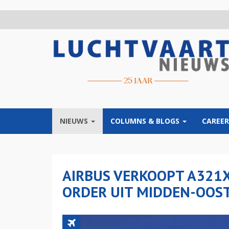
Overslaan
en
naar
de
inhoud
gaan
NIEUWS
COLUMNS & BLOGS
CAREER
AIRBUS VERKOOPT A321
ORDER UIT MIDDEN-OOS