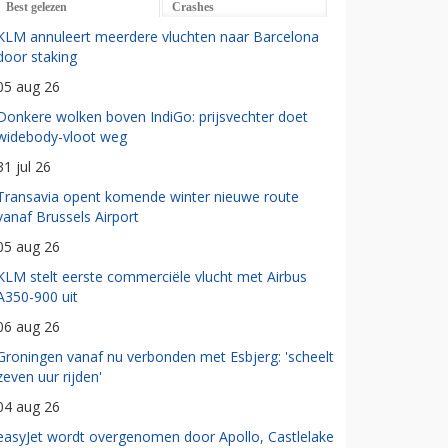
Best gelezen
Crashes
KLM annuleert meerdere vluchten naar Barcelona
door staking
05 aug 26
Donkere wolken boven IndiGo: prijsvechter doet
widebody-vloot weg
31 jul 26
Transavia opent komende winter nieuwe route
vanaf Brussels Airport
05 aug 26
KLM stelt eerste commerciële vlucht met Airbus
A350-900 uit
06 aug 26
Groningen vanaf nu verbonden met Esbjerg: 'scheelt
zeven uur rijden'
04 aug 26
easyJet wordt overgenomen door Apollo, Castlelake