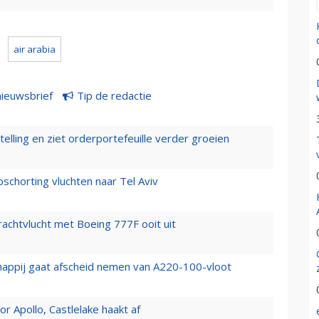
air arabia
nieuwsbrief
Tip de redactie
elling en ziet orderportefeuille verder groeien
chorting vluchten naar Tel Aviv
vrachtvlucht met Boeing 777F ooit uit
happij gaat afscheid nemen van A220-100-vloot
 Apollo, Castlelake haakt af