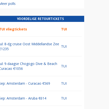
Meer polls
VOORDELIGE RETOURTICKETS
TUI vliegtickets
TUI
Jul: 8-dg cruise Oost Middellandse Zee
TUI
€1235
Jul: 9-daagse Chogogo Dive & Beach
TUI
Curacao €1056
Sep: Amsterdam - Curacao €569
TUI
Sep: Amsterdam - Aruba €614
TUI