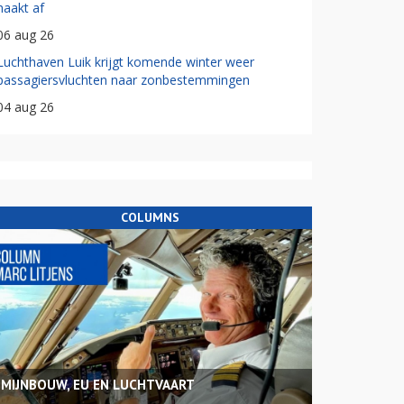
haakt af
06 aug 26
Luchthaven Luik krijgt komende winter weer
passagiersvluchten naar zonbestemmingen
04 aug 26
COLUMNS
MIJNBOUW, EU EN LUCHTVAART