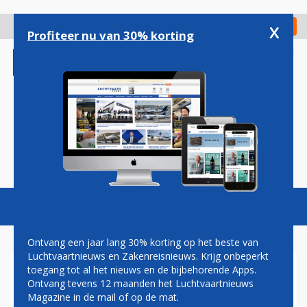
Overslaan
en
x
Digitaal Magazine
Registreer
Check in
naar
Profiteer nu van 30% korting
de
inhoud
gaan
Magazine
Podcasts
Vacatures
Toggl
naviga
Ontvang een jaar lang 30% korting op het beste van
Luchtvaartnieuws en Zakenreisnieuws. Krijg onbeperkt
toegang tot al het nieuws en de bijbehorende Apps.
AIR ARABIA
Ontvang tevens 12 maanden het Luchtvaartnieuws
Magazine in de mail of op de mat.