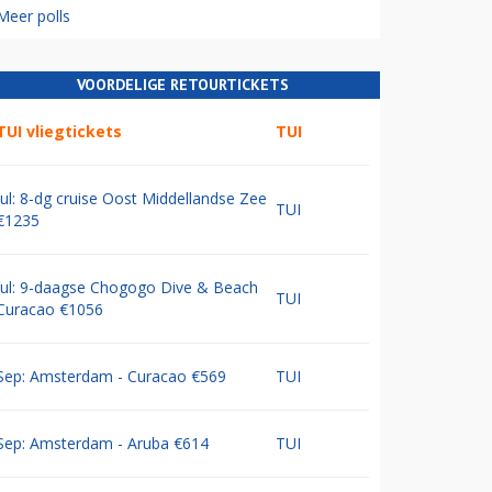
Meer polls
VOORDELIGE RETOURTICKETS
TUI vliegtickets
TUI
Jul: 8-dg cruise Oost Middellandse Zee
TUI
€1235
Jul: 9-daagse Chogogo Dive & Beach
TUI
Curacao €1056
Sep: Amsterdam - Curacao €569
TUI
Sep: Amsterdam - Aruba €614
TUI