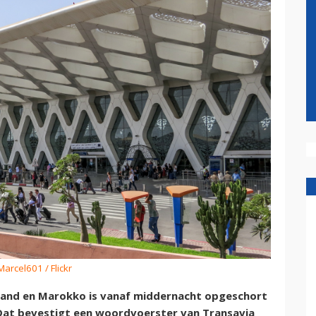
Marcel601 / Flickr
land en Marokko is vanaf middernacht opgeschort
 Dat bevestigt een woordvoerster van Transavia