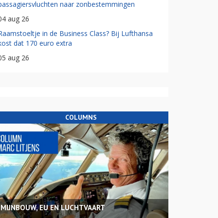
passagiersvluchten naar zonbestemmingen
04 aug 26
Raamstoeltje in de Business Class? Bij Lufthansa
kost dat 170 euro extra
05 aug 26
COLUMNS
MIJNBOUW, EU EN LUCHTVAART