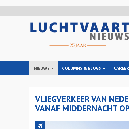
Overslaan
en
naar
de
inhoud
gaan
NIEUWS
COLUMNS & BLOGS
CAREER
VLIEGVERKEER VAN NED
VANAF MIDDERNACHT O