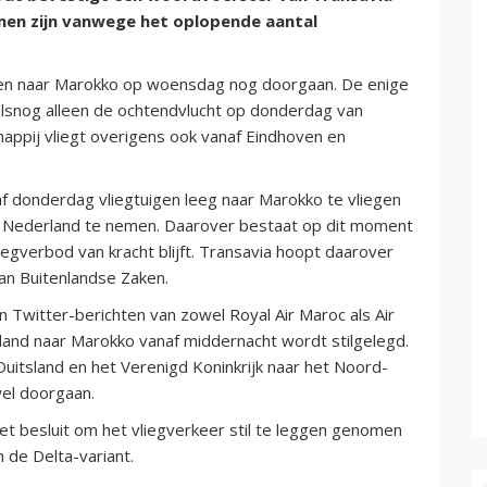
men zijn vanwege het oplopende aantal
hten naar Marokko op woensdag nog doorgaan. De enige
ralsnog alleen de ochtendvlucht op donderdag van
pij vliegt overigens ook vanaf Eindhoven en
af donderdag vliegtuigen leeg naar Marokko te vliegen
r Nederland te nemen. Daarover bestaat op dit moment
iegverbod van kracht blijft. Transavia hoopt daarover
 van Buitenlandse Zaken.
witter-berichten van zowel Royal Air Maroc als Air
rland naar Marokko vanaf middernacht wordt stilgelegd.
Duitsland en het Verenigd Koninkrijk naar het Noord-
wel doorgaan.
et besluit om het vliegverkeer stil te leggen genomen
 de Delta-variant.