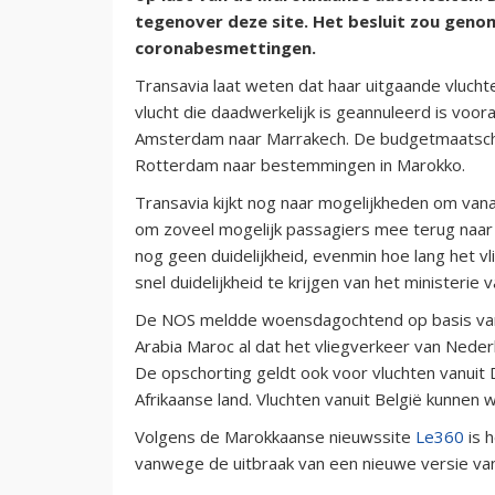
tegenover deze site. Het besluit zou geno
coronabesmettingen.
Transavia laat weten dat haar uitgaande vluc
vlucht die daadwerkelijk is geannuleerd is voo
Amsterdam naar Marrakech. De budgetmaatschap
Rotterdam naar bestemmingen in Marokko.
Transavia kijkt nog naar mogelijkheden om van
om zoveel mogelijk passagiers mee terug naa
nog geen duidelijkheid, evenmin hoe lang het vl
snel duidelijkheid te krijgen van het ministerie
De NOS meldde woensdagochtend op basis van T
Arabia Maroc al dat het vliegverkeer van Nede
De opschorting geldt ook voor vluchten vanuit 
Afrikaanse land. Vluchten vanuit België kunnen 
Volgens de Marokkaanse nieuwssite
Le360
is h
vanwege de uitbraak van een nieuwe versie van