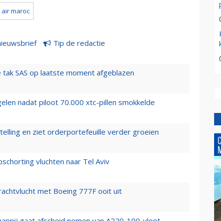
 air maroc
nieuwsbrief
Tip de redactie
 tak SAS op laatste moment afgeblazen
elen nadat piloot 70.000 xtc-pillen smokkelde
elling en ziet orderportefeuille verder groeien
chorting vluchten naar Tel Aviv
vrachtvlucht met Boeing 777F ooit uit
happij gaat afscheid nemen van A220-100-vloot