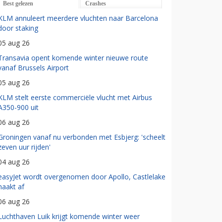
Best gelezen
Crashes
KLM annuleert meerdere vluchten naar Barcelona
door staking
05 aug 26
Transavia opent komende winter nieuwe route
vanaf Brussels Airport
05 aug 26
KLM stelt eerste commerciële vlucht met Airbus
A350-900 uit
06 aug 26
Groningen vanaf nu verbonden met Esbjerg: 'scheelt
zeven uur rijden'
04 aug 26
easyJet wordt overgenomen door Apollo, Castlelake
haakt af
06 aug 26
Luchthaven Luik krijgt komende winter weer