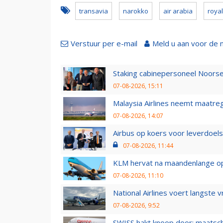
transavia
narokko
air arabia
royal
Verstuur per e-mail
Meld u aan voor de 
Staking cabinepersoneel Noorse
07-08-2026, 15:11
Malaysia Airlines neemt maatreg
07-08-2026, 14:07
Airbus op koers voor leverdoelst
07-08-2026, 11:44
KLM hervat na maandenlange ops
07-08-2026, 11:10
National Airlines voert langste 
07-08-2026, 9:52
SWISS hakt knoop door: maatsc