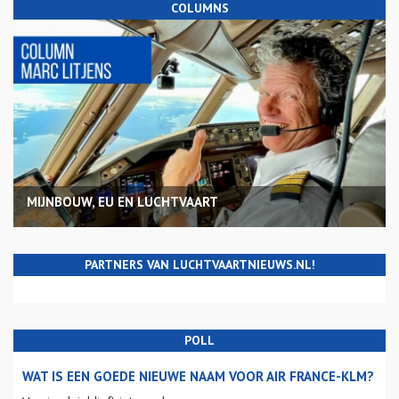
COLUMNS
MIJNBOUW, EU EN LUCHTVAART
PARTNERS VAN LUCHTVAARTNIEUWS.NL!
POLL
WAT IS EEN GOEDE NIEUWE NAAM VOOR AIR FRANCE-KLM?