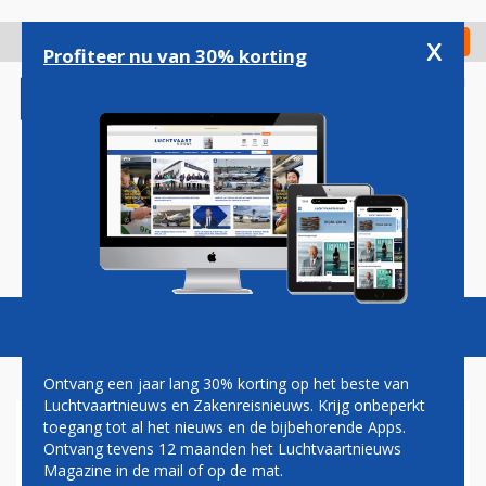
Overslaan
en
x
Digitaal Magazine
Registreer
Check in
naar
Profiteer nu van 30% korting
de
inhoud
gaan
Magazine
Podcasts
Vacatures
Toggl
naviga
Ontvang een jaar lang 30% korting op het beste van
Luchtvaartnieuws en Zakenreisnieuws. Krijg onbeperkt
toegang tot al het nieuws en de bijbehorende Apps.
ETIHAD AIRWAYS EN AIR
Ontvang tevens 12 maanden het Luchtvaartnieuws
ARABIA ZETTEN NIEUWE
Magazine in de mail of op de mat.