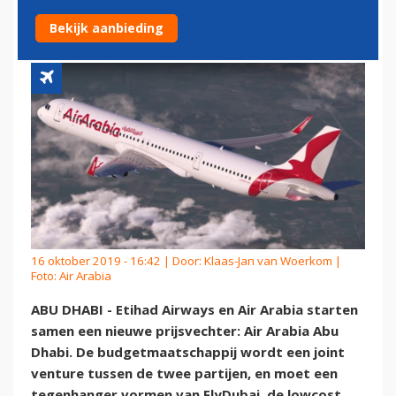
PRIJSVECHTER OP
Bekijk aanbieding
16 oktober 2019 - 16:42 | Door:
Klaas-Jan van Woerkom
|
Foto: Air Arabia
ABU DHABI - Etihad Airways en Air Arabia starten
samen een nieuwe prijsvechter: Air Arabia Abu
Dhabi. De budgetmaatschappij wordt een joint
venture tussen de twee partijen, en moet een
tegenhanger vormen van FlyDubai, de lowcost