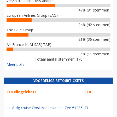
Verzin alsjeblieft iets anders
47% (81 stemmen)
European Airlines Group (EAG)
24% (42 stemmen)
The Blue Group
21% (36 stemmen)
Air-France-KLM-SAS(-TAP)
6% (11 stemmen)
Totaal aantal stemmen: 170
Meer polls
VOORDELIGE RETOURTICKETS
TUI vliegtickets
TUI
Jul: 8-dg cruise Oost Middellandse Zee €1235
TUI