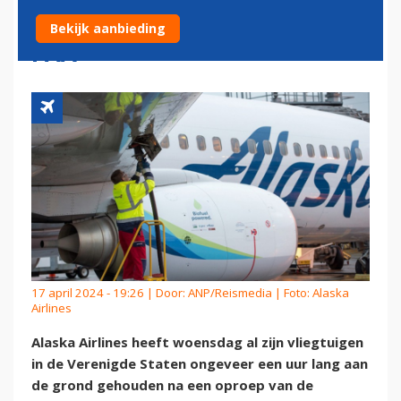
AAN DE GROND NA MELDING
Bekijk aanbieding
FAA
17 april 2024 - 19:26 | Door:
ANP/Reismedia
| Foto: Alaska
Airlines
Alaska Airlines heeft woensdag al zijn vliegtuigen
in de Verenigde Staten ongeveer een uur lang aan
de grond gehouden na een oproep van de