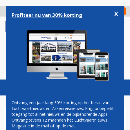
Overslaan
en
x
Digitaal Magazine
Registreer
Check in
naar
Profiteer nu van 30% korting
de
inhoud
gaan
Magazine
Podcasts
Vacatures
Toggl
naviga
Ontvang een jaar lang 30% korting op het beste van
Luchtvaartnieuws en Zakenreisnieuws. Krijg onbeperkt
toegang tot al het nieuws en de bijbehorende Apps.
ALASKA AIRLINES HIELD
Ontvang tevens 12 maanden het Luchtvaartnieuws
ALLE VLIEGTUIGEN KORT
Magazine in de mail of op de mat.