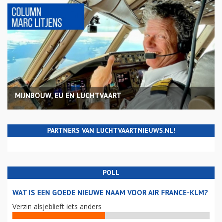
MIJNBOUW, EU EN LUCHTVAART
PARTNERS VAN LUCHTVAARTNIEUWS.NL!
POLL
WAT IS EEN GOEDE NIEUWE NAAM VOOR AIR FRANCE-KLM?
Verzin alsjeblieft iets anders