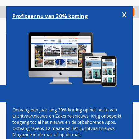
Overslaan
en
x
Digitaal Magazine
Registreer
Check in
naar
Profiteer nu van 30% korting
de
inhoud
gaan
Magazine
Podcasts
Vacatures
Toggl
naviga
Ontvang een jaar lang 30% korting op het beste van
Luchtvaartnieuws en Zakenreisnieuws. Krijg onbeperkt
toegang tot al het nieuws en de bijbehorende Apps.
AMERICAN AIRLINES DAAGT
Ontvang tevens 12 maanden het Luchtvaartnieuws
KLM UIT OP SCHIPHOL
Magazine in de mail of op de mat.