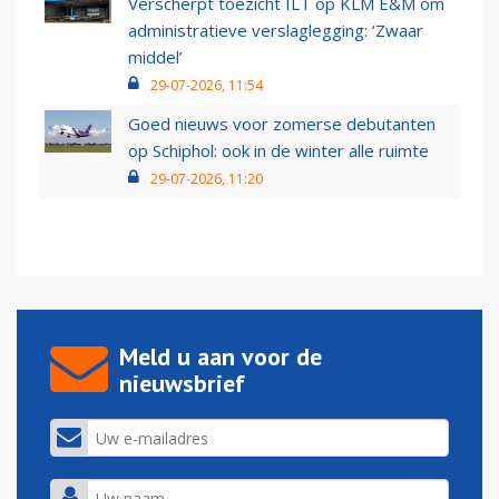
Verscherpt toezicht ILT op KLM E&M om
administratieve verslaglegging: ‘Zwaar
middel’
29-07-2026, 11:54
Goed nieuws voor zomerse debutanten
op Schiphol: ook in de winter alle ruimte
29-07-2026, 11:20
Meld u aan voor de
nieuwsbrief