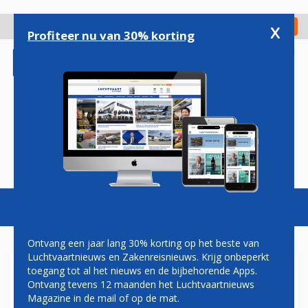
Overslaan
en
x
Digitaal Magazine
Registreer
Check in
naar
Profiteer nu van 30% korting
de
inhoud
gaan
Magazine
Podcasts
Vacatures
Toggl
naviga
Ontvang een jaar lang 30% korting op het beste van
Luchtvaartnieuws en Zakenreisnieuws. Krijg onbeperkt
toegang tot al het nieuws en de bijbehorende Apps.
AMERICAN AIRLINES KRIJGT
Ontvang tevens 12 maanden het Luchtvaartnieuws
BOETE WEGENS
Magazine in de mail of op de mat.