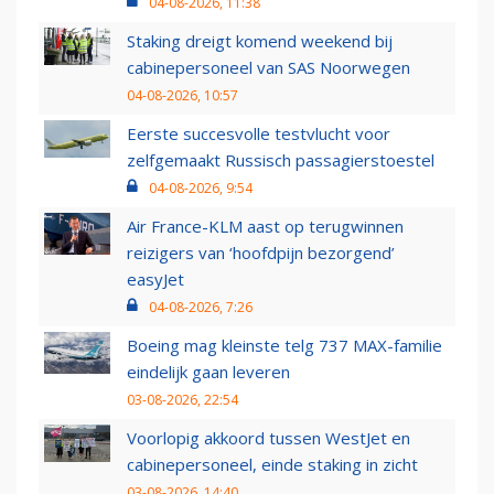
04-08-2026, 11:38
Staking dreigt komend weekend bij
cabinepersoneel van SAS Noorwegen
04-08-2026, 10:57
Eerste succesvolle testvlucht voor
zelfgemaakt Russisch passagierstoestel
04-08-2026, 9:54
Air France-KLM aast op terugwinnen
reizigers van ‘hoofdpijn bezorgend’
easyJet
04-08-2026, 7:26
Boeing mag kleinste telg 737 MAX-familie
eindelijk gaan leveren
03-08-2026, 22:54
Voorlopig akkoord tussen WestJet en
cabinepersoneel, einde staking in zicht
03-08-2026, 14:40