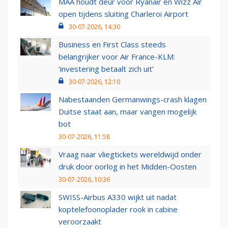
MAA houdt deur voor Ryanair en Wizz Air
open tijdens sluiting Charleroi Airport
30-07-2026, 14:30
Business en First Class steeds
belangrijker voor Air France-KLM:
‘investering betaalt zich uit’
30-07-2026, 12:10
Nabestaanden Germanwings-crash klagen
Duitse staat aan, maar vangen mogelijk
bot
30-07-2026, 11:58
Vraag naar vliegtickets wereldwijd onder
druk door oorlog in het Midden-Oosten
30-07-2026, 10:36
SWISS-Airbus A330 wijkt uit nadat
koptelefoonoplader rook in cabine
veroorzaakt