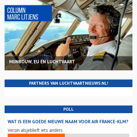
MIJNBOUW, EU EN LUCHTVAART
PARTNERS VAN LUCHTVAARTNIEUWS.NL!
POLL
WAT IS EEN GOEDE NIEUWE NAAM VOOR AIR FRANCE-KLM?
Verzin alsjeblieft iets anders