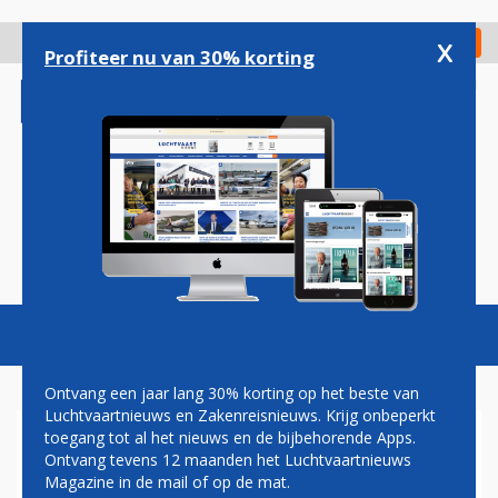
Overslaan
en
x
Digitaal Magazine
Registreer
Check in
naar
Profiteer nu van 30% korting
de
inhoud
gaan
Magazine
Podcasts
Vacatures
Toggl
naviga
Ontvang een jaar lang 30% korting op het beste van
Luchtvaartnieuws en Zakenreisnieuws. Krijg onbeperkt
toegang tot al het nieuws en de bijbehorende Apps.
AMERICAN AIRLINES NU
Ontvang tevens 12 maanden het Luchtvaartnieuws
MEEST WAARDEVOLLE
Magazine in de mail of op de mat.