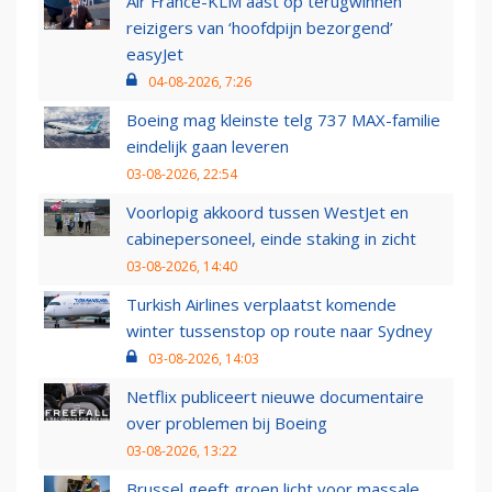
Air France-KLM aast op terugwinnen
reizigers van ‘hoofdpijn bezorgend’
easyJet
04-08-2026, 7:26
Boeing mag kleinste telg 737 MAX-familie
eindelijk gaan leveren
03-08-2026, 22:54
Voorlopig akkoord tussen WestJet en
cabinepersoneel, einde staking in zicht
03-08-2026, 14:40
Turkish Airlines verplaatst komende
winter tussenstop op route naar Sydney
03-08-2026, 14:03
Netflix publiceert nieuwe documentaire
over problemen bij Boeing
03-08-2026, 13:22
Brussel geeft groen licht voor massale