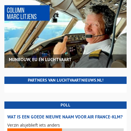
MIJNBOUW, EU EN LUCHTVAART
PARTNERS VAN LUCHTVAARTNIEUWS.NL!
POLL
WAT IS EEN GOEDE NIEUWE NAAM VOOR AIR FRANCE-KLM?
Verzin alsjeblieft iets anders