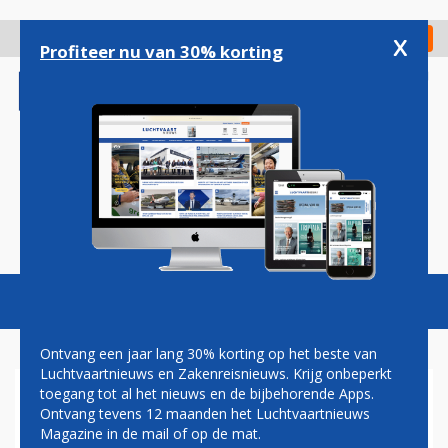
Overslaan
en
x
Digitaal Magazine
Registreer
Check in
naar
Profiteer nu van 30% korting
de
inhoud
gaan
Magazine
Podcasts
Vacatures
Toggl
naviga
Ontvang een jaar lang 30% korting op het beste van
Luchtvaartnieuws en Zakenreisnieuws. Krijg onbeperkt
toegang tot al het nieuws en de bijbehorende Apps.
ANA ANNULEERT VLUCHTEN
Ontvang tevens 12 maanden het Luchtvaartnieuws
VOOR EXTRA ONDERHOUD
Magazine in de mail of op de mat.