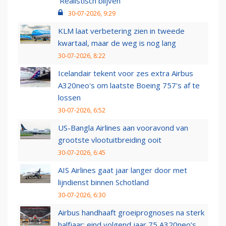
‘Realistisch blijven’
30-07-2026, 9:29
KLM laat verbetering zien in tweede
kwartaal, maar de weg is nog lang
30-07-2026, 8:22
Icelandair tekent voor zes extra Airbus
A320neo's om laatste Boeing 757's af te
lossen
30-07-2026, 6:52
US-Bangla Airlines aan vooravond van
grootste vlootuitbreiding ooit
30-07-2026, 6:45
AIS Airlines gaat jaar langer door met
lijndienst binnen Schotland
30-07-2026, 6:30
Airbus handhaaft groeiprognoses na sterk
halfjaar: eind volgend jaar 75 A320neo’s