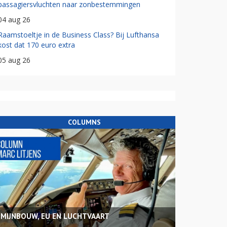
passagiersvluchten naar zonbestemmingen
04 aug 26
Raamstoeltje in de Business Class? Bij Lufthansa
kost dat 170 euro extra
05 aug 26
COLUMNS
MIJNBOUW, EU EN LUCHTVAART