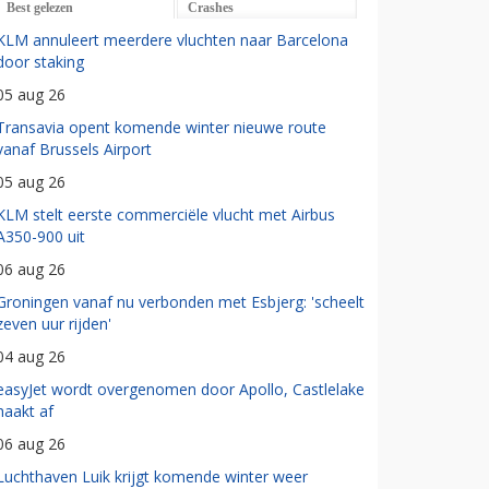
Best gelezen
Crashes
KLM annuleert meerdere vluchten naar Barcelona
door staking
05 aug 26
Transavia opent komende winter nieuwe route
vanaf Brussels Airport
05 aug 26
KLM stelt eerste commerciële vlucht met Airbus
A350-900 uit
06 aug 26
Groningen vanaf nu verbonden met Esbjerg: 'scheelt
zeven uur rijden'
04 aug 26
easyJet wordt overgenomen door Apollo, Castlelake
haakt af
06 aug 26
Luchthaven Luik krijgt komende winter weer