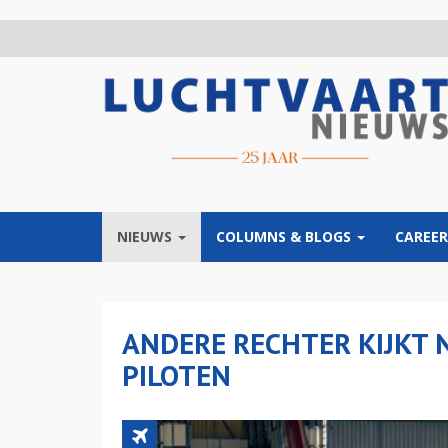
Overslaan
en
naar
de
inhoud
gaan
NIEUWS
COLUMNS & BLOGS
CAREER
ANDERE RECHTER KIJKT 
PILOTEN