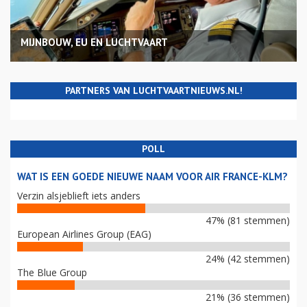
MIJNBOUW, EU EN LUCHTVAART
PARTNERS VAN LUCHTVAARTNIEUWS.NL!
POLL
WAT IS EEN GOEDE NIEUWE NAAM VOOR AIR FRANCE-KLM?
Verzin alsjeblieft iets anders
47% (81 stemmen)
European Airlines Group (EAG)
24% (42 stemmen)
The Blue Group
21% (36 stemmen)