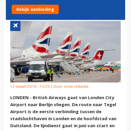
DUITSLAND
Bekijk aanbieding
12 maart 2016 - 13:33 | Door:
onze redactie
LONDEN - British Airways gaat van Londen City
Airport naar Berlijn vliegen. De route naar Tegel
Airport is de eerste verbinding tussen de
stadsluchthaven in Londen en de hoofdstad van
Duitsland. De lijndienst gaat in juni van start en