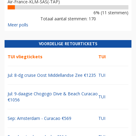
Air-France-KLM-SAS(-TAP)
6% (11 stemmen)
Totaal aantal stemmen: 170
Meer polls
VOORDELIGE RETOURTICKETS
TUI vliegtickets
TUI
Jul: 8-dg cruise Oost Middellandse Zee €1235
TUI
Jul: 9-daagse Chogogo Dive & Beach Curacao
TUI
€1056
Sep: Amsterdam - Curacao €569
TUI