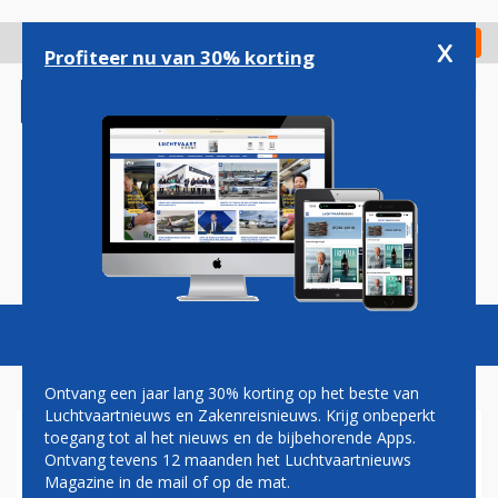
Overslaan
en
x
Digitaal Magazine
Registreer
Check in
naar
Profiteer nu van 30% korting
de
inhoud
gaan
Magazine
Podcasts
Vacatures
Toggl
naviga
Ontvang een jaar lang 30% korting op het beste van
Luchtvaartnieuws en Zakenreisnieuws. Krijg onbeperkt
toegang tot al het nieuws en de bijbehorende Apps.
BA VERHOOGT CAPACITEIT
Ontvang tevens 12 maanden het Luchtvaartnieuws
TUSSEN LONDEN CITY EN
Magazine in de mail of op de mat.