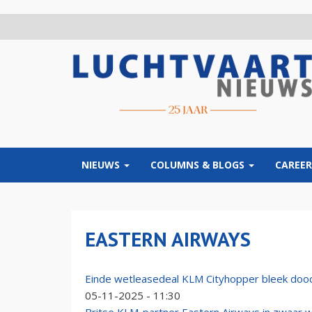
Overslaan
en
naar
de
inhoud
gaan
NIEUWS
COLUMNS & BLOGS
CAREER
EASTERN AIRWAYS
Einde wetleasedeal KLM Cityhopper bleek doo
05-11-2025 - 11:30