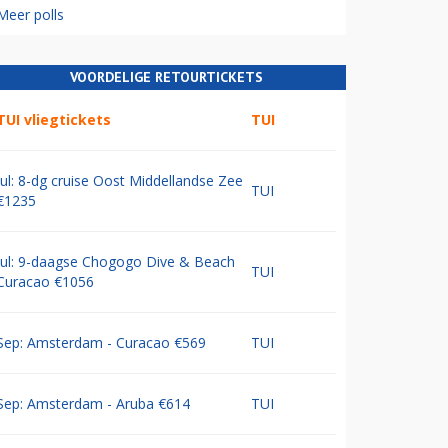
Meer polls
VOORDELIGE RETOURTICKETS
TUI vliegtickets
TUI
Jul: 8-dg cruise Oost Middellandse Zee
TUI
€1235
Jul: 9-daagse Chogogo Dive & Beach
TUI
Curacao €1056
Sep: Amsterdam - Curacao €569
TUI
Sep: Amsterdam - Aruba €614
TUI