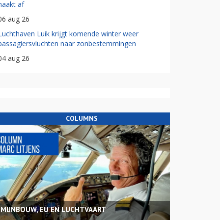
haakt af
06 aug 26
Luchthaven Luik krijgt komende winter weer
passagiersvluchten naar zonbestemmingen
04 aug 26
COLUMNS
MIJNBOUW, EU EN LUCHTVAART