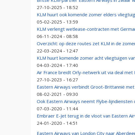
Britse KLM-partner Eastern Airways in zwaar we
27-10-2025 - 18:52
KLM huurt ook komende zomer elders vliegtui
05-02-2025 - 13:59
KLM verlengt wetlease-contracten met German
06-11-2024 - 08:58
Overzicht: op deze routes zet KLM in de zomer
22-03-2024 - 12:47
KLM huurt komende zomer acht vliegtuigen van
04-03-2024 - 17:40
Air France breidt Orly-netwerk uit via deal met
27-10-2023 - 16:27
Eastern Airways verbindt Groot-Brittannië met 
08-02-2021 - 09:30
Ook Eastern Airways neemt Flybe-lijndiensten 
07-03-2020 - 11:44
Embraer E-Jet terug in de vloot van Eastern Ai
24-01-2020 - 14:51
Eastern Airways van London City naar Aberdee