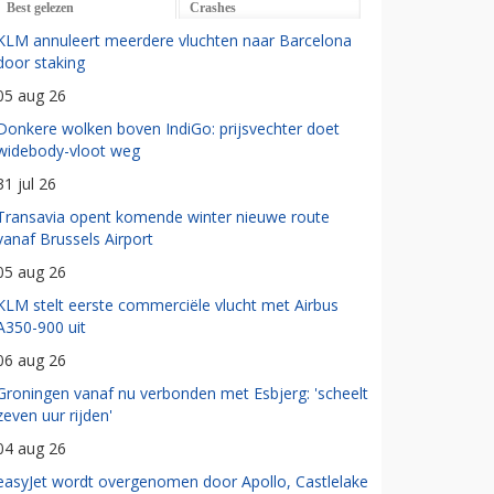
Best gelezen
Crashes
KLM annuleert meerdere vluchten naar Barcelona
door staking
05 aug 26
Donkere wolken boven IndiGo: prijsvechter doet
widebody-vloot weg
31 jul 26
Transavia opent komende winter nieuwe route
vanaf Brussels Airport
05 aug 26
KLM stelt eerste commerciële vlucht met Airbus
A350-900 uit
06 aug 26
Groningen vanaf nu verbonden met Esbjerg: 'scheelt
zeven uur rijden'
04 aug 26
easyJet wordt overgenomen door Apollo, Castlelake