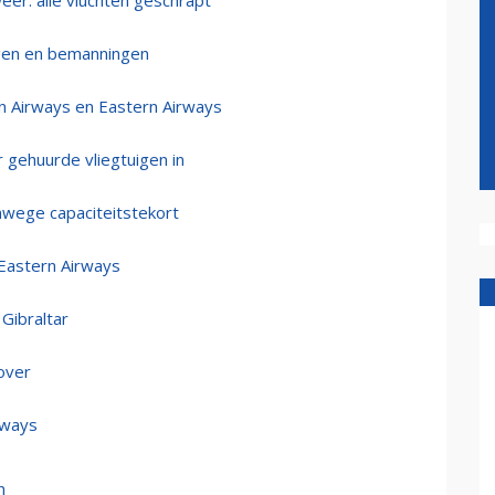
er: alle vluchten geschrapt
gen en bemanningen
 Airways en Eastern Airways
 gehuurde vliegtuigen in
wege capaciteitstekort
 Eastern Airways
Gibraltar
over
rways
n