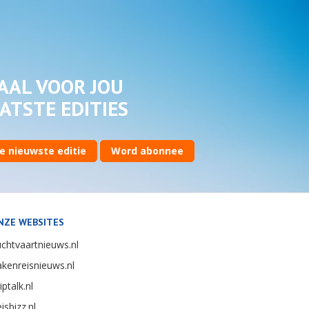
AAL VOOR JOU
ATSTE EDITIES
e nieuwste editie
Word abonnee
NZE WEBSITES
chtvaartnieuws.nl
kenreisnieuws.nl
iptalk.nl
isbizz.nl