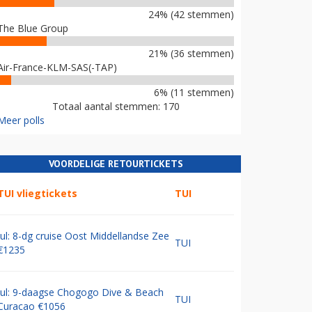
24% (42 stemmen)
The Blue Group
21% (36 stemmen)
Air-France-KLM-SAS(-TAP)
6% (11 stemmen)
Totaal aantal stemmen: 170
Meer polls
VOORDELIGE RETOURTICKETS
TUI vliegtickets
TUI
Jul: 8-dg cruise Oost Middellandse Zee
TUI
€1235
Jul: 9-daagse Chogogo Dive & Beach
TUI
Curacao €1056