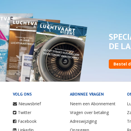
SPECI
DE LA
Bestel d
VOLG ONS
ABONNEE VRAGEN
O
Nieuwsbrief
Neem een Abonnement
Lu
Twitter
Vragen over betaling
Za
Facebook
Adreswijziging
Tr
LinkedIn
Opzeggen
Re