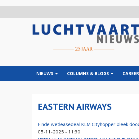
Overslaan
en
naar
de
inhoud
gaan
NIEUWS
COLUMNS & BLOGS
CAREER
EASTERN AIRWAYS
Einde wetleasedeal KLM Cityhopper bleek doo
05-11-2025 - 11:30