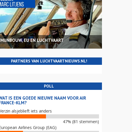
MIJNBOUW, EU EN LUCHTVAART
PARTNERS VAN LUCHTVAARTNIEUWS.NL!
POLL
WAT IS EEN GOEDE NIEUWE NAAM VOOR AIR
FRANCE-KLM?
Verzin alsjeblieft iets anders
47% (81 stemmen)
European Airlines Group (EAG)