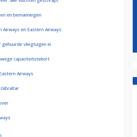
er: alle vluchten geschrapt
gen en bemanningen
 Airways en Eastern Airways
 gehuurde vliegtuigen in
wege capaciteitstekort
 Eastern Airways
Gibraltar
over
rways
n