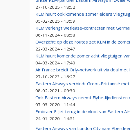
Britse KLM-partner Eastern Airways in zwaar we
27-10-2025 - 18:52
KLM huurt ook komende zomer elders vliegtui
05-02-2025 - 13:59
KLM verlengt wetlease-contracten met German
06-11-2024 - 08:58
Overzicht: op deze routes zet KLM in de zomer
22-03-2024 - 12:47
KLM huurt komende zomer acht vliegtuigen van
04-03-2024 - 17:40
Air France breidt Orly-netwerk uit via deal met
27-10-2023 - 16:27
Eastern Airways verbindt Groot-Brittannië met 
08-02-2021 - 09:30
Ook Eastern Airways neemt Flybe-lijndiensten 
07-03-2020 - 11:44
Embraer E-Jet terug in de vloot van Eastern Ai
24-01-2020 - 14:51
Eastern Airways van London City naar Aberdee