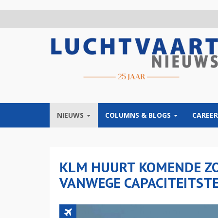
Overslaan
en
naar
de
inhoud
gaan
NIEUWS
COLUMNS & BLOGS
CAREER
KLM HUURT KOMENDE ZO
VANWEGE CAPACITEITST