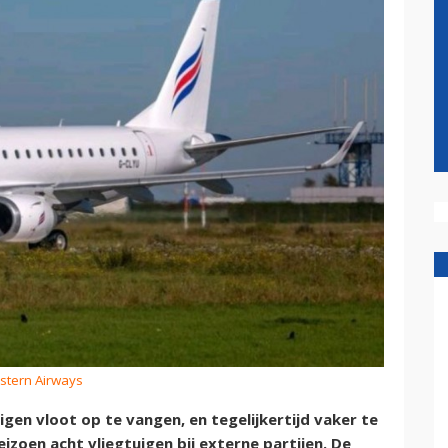
astern Airways
en vloot op te vangen, en tegelijkertijd vaker te
zoen acht vliegtuigen bij externe partijen. De