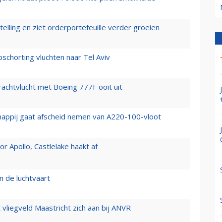
elling en ziet orderportefeuille verder groeien
chorting vluchten naar Tel Aviv
vrachtvlucht met Boeing 777F ooit uit
happij gaat afscheid nemen van A220-100-vloot
 Apollo, Castlelake haakt af
n de luchtvaart
t vliegveld Maastricht zich aan bij ANVR