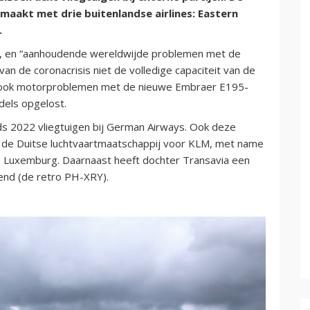
aakt met drie buitenlandse airlines: Eastern
.
ten, en “aanhoudende wereldwijde problemen met de
van de coronacrisis niet de volledige capaciteit van de
ar ook motorproblemen met de nieuwe Embraer E195-
ddels opgelost.
nds 2022 vliegtuigen bij German Airways. Ook deze
 de Duitse luchtvaartmaatschappij voor KLM, met name
n Luxemburg. Daarnaast heeft dochter Transavia een
end (de retro PH-XRY).