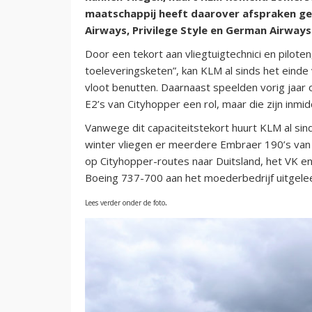
maatschappij heeft daarover afspraken gem
Airways, Privilege Style en German Airways
Door een tekort aan vliegtuigtechnici en pilo
toeleveringsketen”, kan KLM al sinds het einde 
vloot benutten. Daarnaast speelden vorig ja
E2’s van Cityhopper een rol, maar die zijn inmi
Vanwege dit capaciteitstekort huurt KLM al si
winter vliegen er meerdere Embraer 190’s van
op Cityhopper-routes naar Duitsland, het VK e
Boeing 737-700 aan het moederbedrijf uitgele
.
Lees verder onder de foto