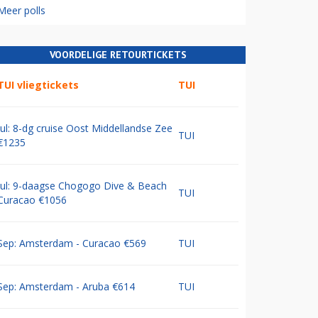
Meer polls
VOORDELIGE RETOURTICKETS
TUI vliegtickets
TUI
Jul: 8-dg cruise Oost Middellandse Zee
TUI
€1235
Jul: 9-daagse Chogogo Dive & Beach
TUI
Curacao €1056
Sep: Amsterdam - Curacao €569
TUI
Sep: Amsterdam - Aruba €614
TUI