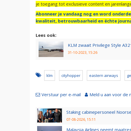
je toegang tot exclusieve content en jarenlang
Abonneer je vandaag nog en word onderde
kwaliteit, betrouwbaarheid en échte journa
Lees ook:
KLM zwaait Privilege Style A321
31-10-2023, 15:26
klm
cityhopper
eastern airways
ge
Verstuur per e-mail
Meld u aan voor de 
Staking cabinepersoneel Noorse
07-08-2026, 15:11
Malaysia Airlines neemt maatreg