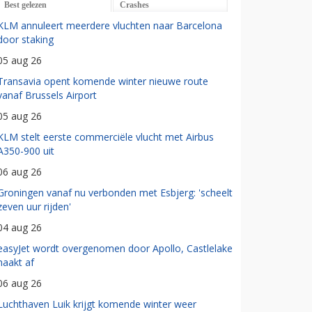
Best gelezen
Crashes
KLM annuleert meerdere vluchten naar Barcelona
door staking
05 aug 26
Transavia opent komende winter nieuwe route
vanaf Brussels Airport
05 aug 26
KLM stelt eerste commerciële vlucht met Airbus
A350-900 uit
06 aug 26
Groningen vanaf nu verbonden met Esbjerg: 'scheelt
zeven uur rijden'
04 aug 26
easyJet wordt overgenomen door Apollo, Castlelake
haakt af
06 aug 26
Luchthaven Luik krijgt komende winter weer