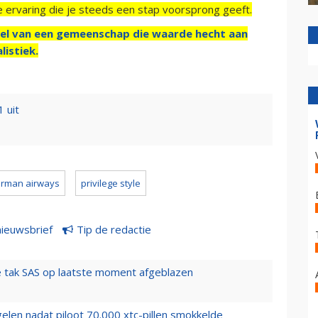
e ervaring die je steeds een stap voorsprong geeft.
el van een gemeenschap die waarde hecht aan
listiek.
 uit
rman airways
privilege style
nieuwsbrief
Tip de redactie
 tak SAS op laatste moment afgeblazen
elen nadat piloot 70.000 xtc-pillen smokkelde