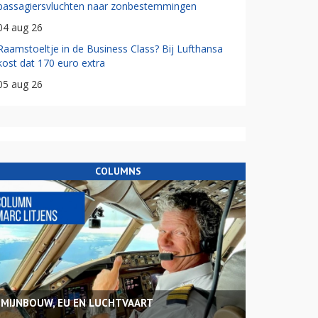
passagiersvluchten naar zonbestemmingen
04 aug 26
Raamstoeltje in de Business Class? Bij Lufthansa
kost dat 170 euro extra
05 aug 26
COLUMNS
MIJNBOUW, EU EN LUCHTVAART