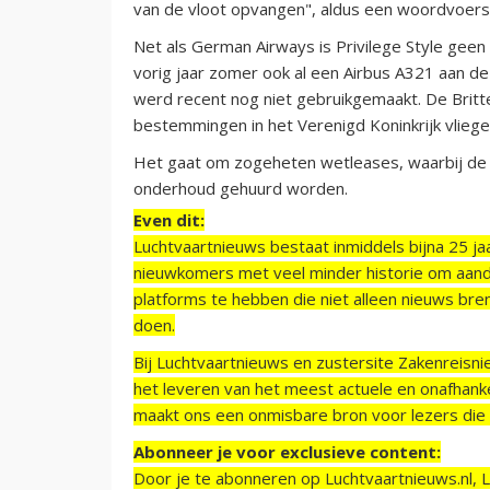
van de vloot opvangen", aldus een woordvoers
Net als German Airways is Privilege Style ge
vorig jaar zomer ook al een Airbus A321 aan d
werd recent nog niet gebruikgemaakt. De Britt
bestemmingen in het Verenigd Koninkrijk vliege
Het gaat om zogeheten wetleases, waarbij de v
onderhoud gehuurd worden.
Even dit:
Luchtvaartnieuws bestaat inmiddels bijna 25 jaa
nieuwkomers met veel minder historie om aand
platforms te hebben die niet alleen nieuws bre
doen.
Bij Luchtvaartnieuws en zustersite Zakenreisn
het leveren van het meest actuele en onafhankel
maakt ons een onmisbare bron voor lezers die g
Abonneer je voor exclusieve content:
Door je te abonneren op Luchtvaartnieuws.nl, 