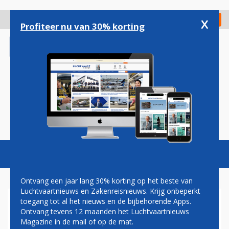
Overslaan
en
x
Digitaal Magazine
Registreer
Check in
naar
Profiteer nu van 30% korting
de
inhoud
gaan
Magazine
Podcasts
Vacatures
Toggl
naviga
Ontvang een jaar lang 30% korting op het beste van
Luchtvaartnieuws en Zakenreisnieuws. Krijg onbeperkt
toegang tot al het nieuws en de bijbehorende Apps.
EASTERN AIRWAYS
Ontvang tevens 12 maanden het Luchtvaartnieuws
Magazine in de mail of op de mat.