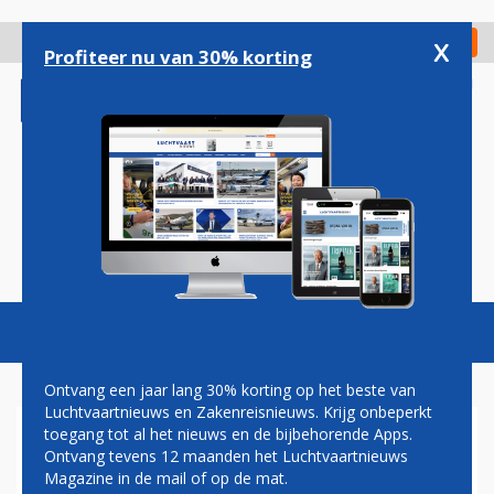
Overslaan
en
x
Digitaal Magazine
Registreer
Check in
naar
Profiteer nu van 30% korting
de
inhoud
gaan
Magazine
Podcasts
Vacatures
Toggl
naviga
Ontvang een jaar lang 30% korting op het beste van
Luchtvaartnieuws en Zakenreisnieuws. Krijg onbeperkt
toegang tot al het nieuws en de bijbehorende Apps.
EASTERN AIRWAYS VERBINDT
Ontvang tevens 12 maanden het Luchtvaartnieuws
GROOT-BRITTANNIË MET
Magazine in de mail of op de mat.