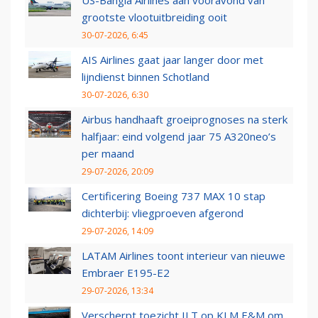
US-Bangla Airlines aan vooravond van
grootste vlootuitbreiding ooit
30-07-2026, 6:45
AIS Airlines gaat jaar langer door met
lijndienst binnen Schotland
30-07-2026, 6:30
Airbus handhaaft groeiprognoses na sterk
halfjaar: eind volgend jaar 75 A320neo’s
per maand
29-07-2026, 20:09
Certificering Boeing 737 MAX 10 stap
dichterbij: vliegproeven afgerond
29-07-2026, 14:09
LATAM Airlines toont interieur van nieuwe
Embraer E195-E2
29-07-2026, 13:34
Verscherpt toezicht ILT op KLM E&M om