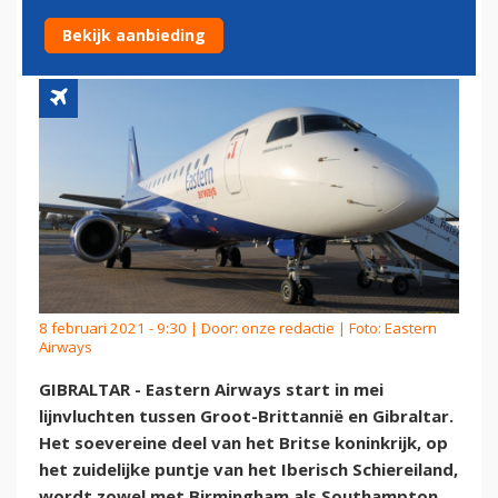
GIBRALTAR
Bekijk aanbieding
8 februari 2021 - 9:30 | Door:
onze redactie
| Foto: Eastern
Airways
GIBRALTAR - Eastern Airways start in mei
lijnvluchten tussen Groot-Brittannië en Gibraltar.
Het soevereine deel van het Britse koninkrijk, op
het zuidelijke puntje van het Iberisch Schiereiland,
wordt zowel met Birmingham als Southampton