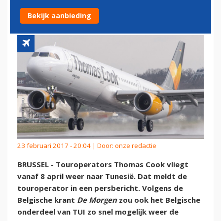
TUNESIË
Bekijk aanbieding
23 februari 2017 - 20:04 | Door:
onze redactie
BRUSSEL - Touroperators Thomas Cook vliegt
vanaf 8 april weer naar Tunesië. Dat meldt de
touroperator in een persbericht. Volgens de
Belgische krant
De Morgen
zou ook het Belgische
onderdeel van TUI zo snel mogelijk weer de