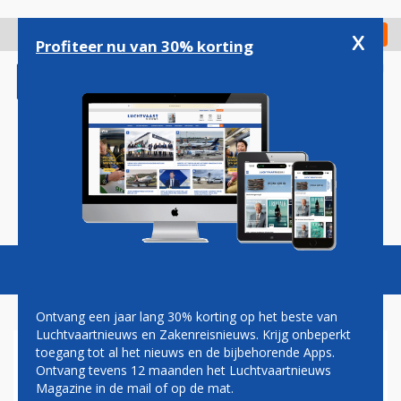
Overslaan
en
x
Digitaal Magazine
Registreer
Check in
naar
Profiteer nu van 30% korting
de
inhoud
gaan
Magazine
Podcasts
Vacatures
Toggl
naviga
Ontvang een jaar lang 30% korting op het beste van
Luchtvaartnieuws en Zakenreisnieuws. Krijg onbeperkt
toegang tot al het nieuws en de bijbehorende Apps.
BELGEN VLIEGEN
Ontvang tevens 12 maanden het Luchtvaartnieuws
BINNENKORT OPNIEUW NAAR
Magazine in de mail of op de mat.