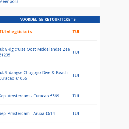
Meer polls
VOORDELIGE RETOURTICKETS
TUI vliegtickets
TUI
Jul: 8-dg cruise Oost Middellandse Zee
TUI
€1235
Jul: 9-daagse Chogogo Dive & Beach
TUI
Curacao €1056
Sep: Amsterdam - Curacao €569
TUI
Sep: Amsterdam - Aruba €614
TUI