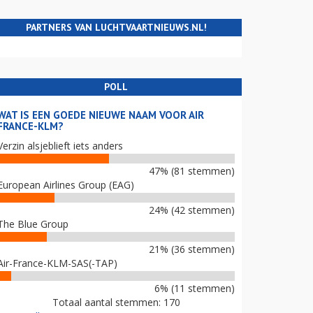
PARTNERS VAN LUCHTVAARTNIEUWS.NL!
POLL
WAT IS EEN GOEDE NIEUWE NAAM VOOR AIR
FRANCE-KLM?
Verzin alsjeblieft iets anders
47% (81 stemmen)
European Airlines Group (EAG)
24% (42 stemmen)
The Blue Group
21% (36 stemmen)
Air-France-KLM-SAS(-TAP)
6% (11 stemmen)
Totaal aantal stemmen: 170