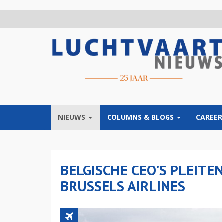
Overslaan
en
naar
de
inhoud
gaan
NIEUWS
COLUMNS & BLOGS
CAREER
BELGISCHE CEO'S PLEIT
BRUSSELS AIRLINES