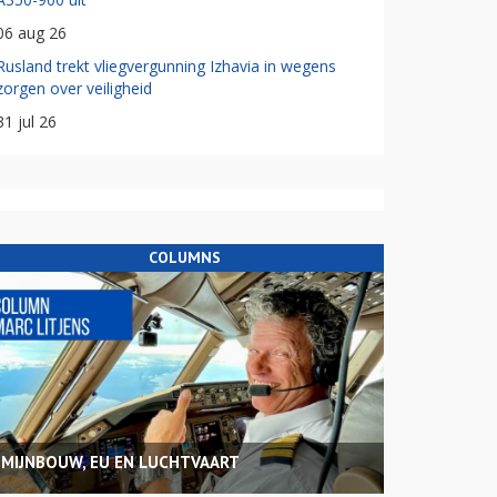
06 aug 26
Rusland trekt vliegvergunning Izhavia in wegens
zorgen over veiligheid
31 jul 26
COLUMNS
MIJNBOUW, EU EN LUCHTVAART