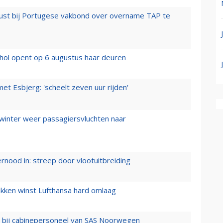
rust bij Portugese vakbond over overname TAP te
hol opent op 6 augustus haar deuren
t Esbjerg: 'scheelt zeven uur rijden'
 winter weer passagiersvluchten naar
ernood in: streep door vlootuitbreiding
ukken winst Lufthansa hard omlaag
 bij cabinepersoneel van SAS Noorwegen