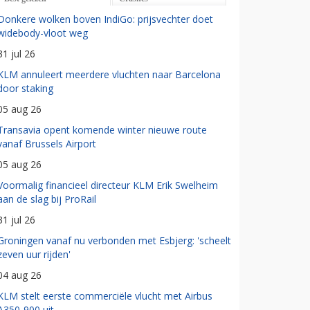
Donkere wolken boven IndiGo: prijsvechter doet
widebody-vloot weg
31 jul 26
KLM annuleert meerdere vluchten naar Barcelona
door staking
05 aug 26
Transavia opent komende winter nieuwe route
vanaf Brussels Airport
05 aug 26
Voormalig financieel directeur KLM Erik Swelheim
aan de slag bij ProRail
31 jul 26
Groningen vanaf nu verbonden met Esbjerg: 'scheelt
zeven uur rijden'
04 aug 26
KLM stelt eerste commerciële vlucht met Airbus
A350-900 uit