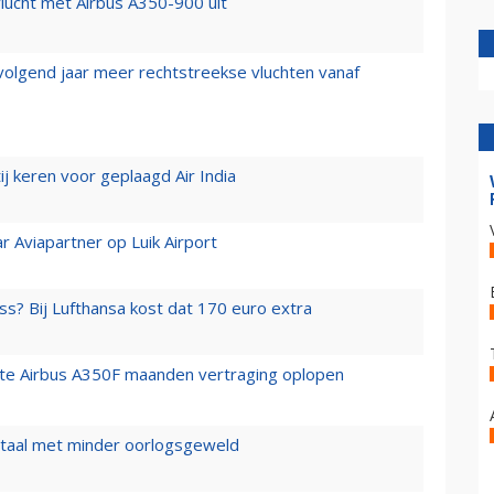
lucht met Airbus A350-900 uit
 volgend jaar meer rechtstreekse vluchten vanaf
j keren voor geplaagd Air India
r Aviapartner op Luik Airport
ss? Bij Lufthansa kost dat 170 euro extra
rste Airbus A350F maanden vertraging oplopen
wartaal met minder oorlogsgeweld