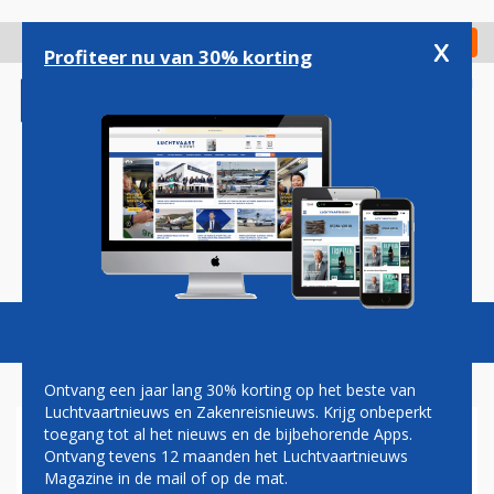
Overslaan
en
x
Digitaal Magazine
Registreer
Check in
naar
Profiteer nu van 30% korting
de
inhoud
gaan
Magazine
Podcasts
Vacatures
Toggl
naviga
Ontvang een jaar lang 30% korting op het beste van
Luchtvaartnieuws en Zakenreisnieuws. Krijg onbeperkt
toegang tot al het nieuws en de bijbehorende Apps.
BOEING BETAALT
Ontvang tevens 12 maanden het Luchtvaartnieuws
NABESTAANDE 28 MILJOEN
Magazine in de mail of op de mat.