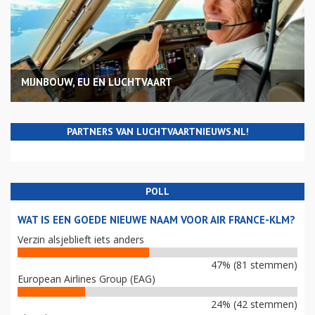
MIJNBOUW, EU EN LUCHTVAART
PARTNERS VAN LUCHTVAARTNIEUWS.NL!
POLL
WAT IS EEN GOEDE NIEUWE NAAM VOOR AIR FRANCE-KLM?
Verzin alsjeblieft iets anders
47% (81 stemmen)
European Airlines Group (EAG)
24% (42 stemmen)