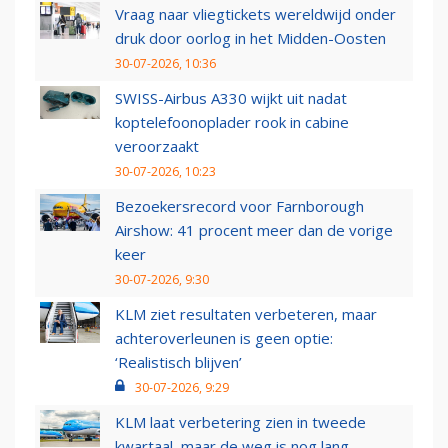
Vraag naar vliegtickets wereldwijd onder
druk door oorlog in het Midden-Oosten
30-07-2026, 10:36
SWISS-Airbus A330 wijkt uit nadat
koptelefoonoplader rook in cabine
veroorzaakt
30-07-2026, 10:23
Bezoekersrecord voor Farnborough
Airshow: 41 procent meer dan de vorige
keer
30-07-2026, 9:30
KLM ziet resultaten verbeteren, maar
achteroverleunen is geen optie:
‘Realistisch blijven’
30-07-2026, 9:29
KLM laat verbetering zien in tweede
kwartaal, maar de weg is nog lang