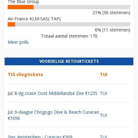
The Blue Group
21% (36 stemmen)
Air-France-KLM-SAS(-TAP)
6% (11 stemmen)
Totaal aantal stemmen: 170
Meer polls
VOORDELIGE RETOURTICKETS
TUI vliegtickets
TUI
Jul: 8-dg cruise Oost Middellandse Zee €1235
TUI
Jul: 9-daagse Chogogo Dive & Beach Curacao
TUI
€1056
Sep: Amsterdam - Curacao €569
TUI