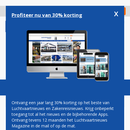
Overslaan
en
x
Digitaal Magazine
Registreer
Check in
naar
Profiteer nu van 30% korting
de
inhoud
gaan
Magazine
Podcasts
Vacatures
Toggl
naviga
Ontvang een jaar lang 30% korting op het beste van
Luchtvaartnieuws en Zakenreisnieuws. Krijg onbeperkt
toegang tot al het nieuws en de bijbehorende Apps.
BOEING PRESENTEERT
Ontvang tevens 12 maanden het Luchtvaartnieuws
MODULAIRE CABINES VOOR
Magazine in de mail of op de mat.