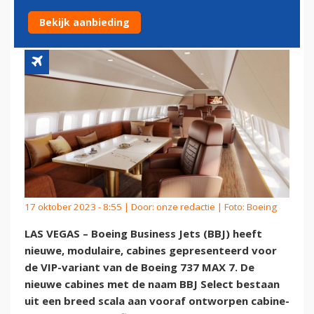
VIP-VERSIE 737 MAX 7
Bekijk aanbieding
17 oktober 2023 - 8:55 | Door:
onze redactie
| Foto: Boeing
LAS VEGAS – Boeing Business Jets (BBJ) heeft
nieuwe, modulaire, cabines gepresenteerd voor
de VIP-variant van de Boeing 737 MAX 7. De
nieuwe cabines met de naam BBJ Select bestaan
uit een breed scala aan vooraf ontworpen cabine-