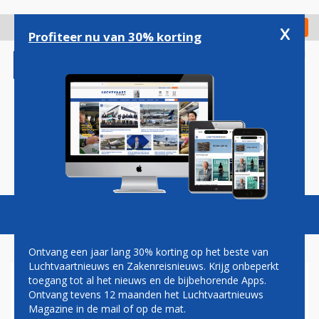
Overslaan
en
x
Digitaal Magazine
Registreer
Check in
naar
Profiteer nu van 30% korting
de
inhoud
gaan
Magazine
Podcasts
Vacatures
Toggl
naviga
Ontvang een jaar lang 30% korting op het beste van
Luchtvaartnieuws en Zakenreisnieuws. Krijg onbeperkt
toegang tot al het nieuws en de bijbehorende Apps.
'BRUSSEL ACHTER
Ontvang tevens 12 maanden het Luchtvaartnieuws
CONCESSIES AIR FRANCE-
Magazine in de mail of op de mat.