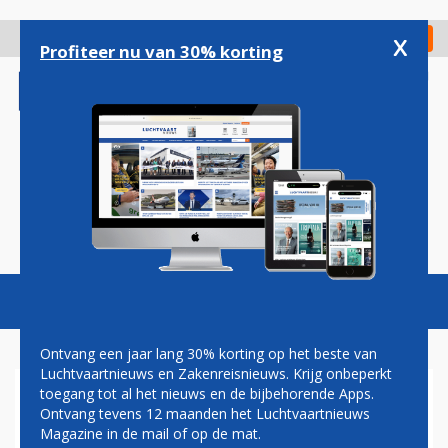
Overslaan
en
x
Digitaal Magazine
Registreer
Check in
naar
Profiteer nu van 30% korting
de
inhoud
gaan
Magazine
Podcasts
Vacatures
Toggl
naviga
Ontvang een jaar lang 30% korting op het beste van
Luchtvaartnieuws en Zakenreisnieuws. Krijg onbeperkt
toegang tot al het nieuws en de bijbehorende Apps.
CABINEPERSONEEL EIST
Ontvang tevens 12 maanden het Luchtvaartnieuws
ONTSLAGVERGOEDING VAN
Magazine in de mail of op de mat.