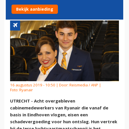
RYANAIR
Bekijk aanbieding
16 augustus 2019 - 10:50 | Door:
Reismedia / ANP
|
Foto: Ryanair
UTRECHT - Acht overgebleven
cabinemedewerkers van Ryanair die vanaf de
basis in Eindhoven vlogen, eisen een
schadevergoeding voor hun ontslag. Hun vertrek
bij de Ierse luchtvaartmaatschappij is het