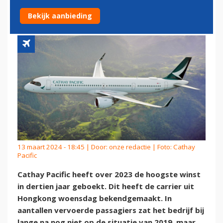
HOOGSTE WINST SINDS 2010
Bekijk aanbieding
13 maart 2024 - 18:45 | Door:
onze redactie
| Foto: Cathay
Pacific
Cathay Pacific heeft over 2023 de hoogste winst
in dertien jaar geboekt. Dit heeft de carrier uit
Hongkong woensdag bekendgemaakt. In
aantallen vervoerde passagiers zat het bedrijf bij
lange na nog niet op de situatie van 2019, maar