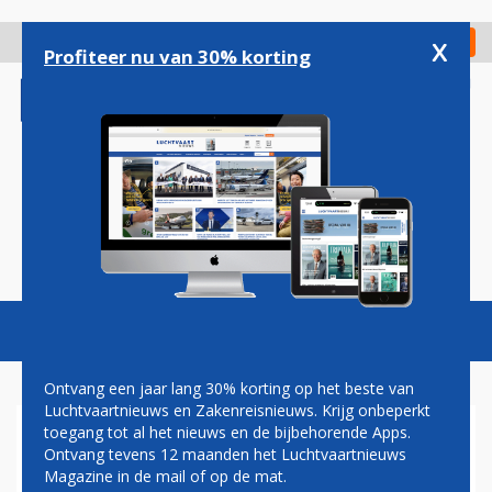
Overslaan
en
x
Digitaal Magazine
Registreer
Check in
naar
Profiteer nu van 30% korting
de
inhoud
gaan
Magazine
Podcasts
Vacatures
Toggl
naviga
Ontvang een jaar lang 30% korting op het beste van
Luchtvaartnieuws en Zakenreisnieuws. Krijg onbeperkt
toegang tot al het nieuws en de bijbehorende Apps.
CATHAY PACIFIC IS DE CRISIS
Ontvang tevens 12 maanden het Luchtvaartnieuws
TE BOVEN EN BOEKT
Magazine in de mail of op de mat.