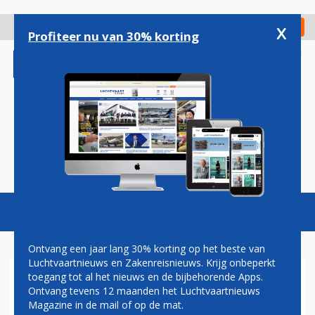
Overslaan
en
x
Digitaal Magazine
Registreer
Check in
naar
Profiteer nu van 30% korting
de
inhoud
gaan
Magazine
Podcasts
Vacatures
Toggl
naviga
Ontvang een jaar lang 30% korting op het beste van
Luchtvaartnieuws en Zakenreisnieuws. Krijg onbeperkt
toegang tot al het nieuws en de bijbehorende Apps.
CHINA EASTERN AIRLINES NU
Ontvang tevens 12 maanden het Luchtvaartnieuws
'S WERELDS GROOTSTE
Magazine in de mail of op de mat.