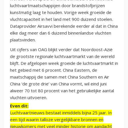
luchtvaartmaatschappijen door brandstofprijzen
kunstmatig laag te houden. Vorige week groeide de
vluchtcapaciteit in het land met 900 duizend stoelen.
Dataprovider Airsavvi berekende eerder al dat in China
elke dag meer dan 6 duizend binnenlandse vluchten
plaatsvinden.
Uit cijfers van OAG blijkt verder dat Noordoost-Azië
de grootste regionale luchtvaartmarkt van de wereld
blijft. De afgelopen week groeide de luchtvaartmarkt in
het gebied met 6 procent. China Eastern, de
maatschappij die samen met China Southern en Air
China ‘de grote drie’ van China vormt, wil eind juni
alweer 70 tot 80 procent van het gebruikelijke aantal
vluchten uitvoeren.
Even dit:
Luchtvaartnieuws bestaat inmiddels bijna 25 jaar. In
een tijd waarin talloze vergelijkbare bronnen en
nieuwkomers met veel minder historie om aandacht