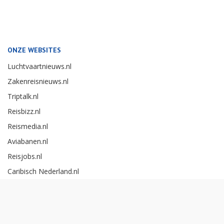
ONZE WEBSITES
Luchtvaartnieuws.nl
Zakenreisnieuws.nl
Triptalk.nl
Reisbizz.nl
Reismedia.nl
Aviabanen.nl
Reisjobs.nl
Caribisch Nederland.nl
Careerexperience.nl
Zakenreisawards.nl