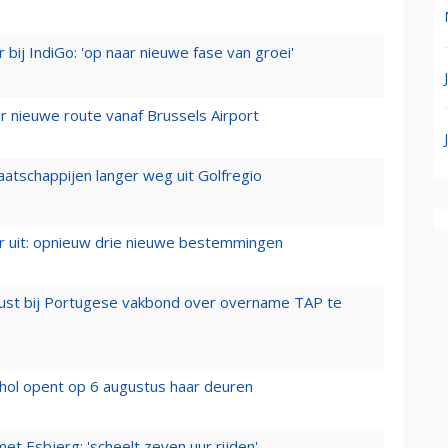
 bij IndiGo: 'op naar nieuwe fase van groei'
 nieuwe route vanaf Brussels Airport
aatschappijen langer weg uit Golfregio
er uit: opnieuw drie nieuwe bestemmingen
rust bij Portugese vakbond over overname TAP te
hol opent op 6 augustus haar deuren
t Esbjerg: 'scheelt zeven uur rijden'