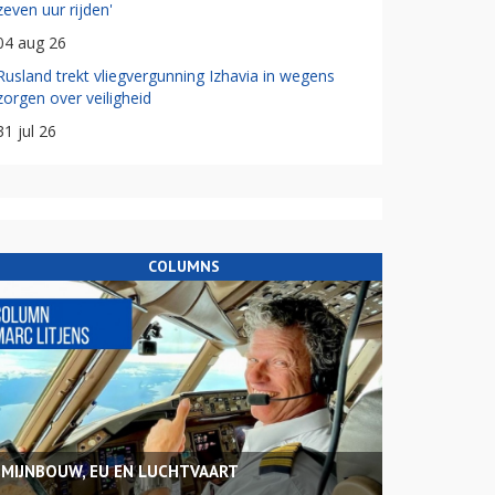
zeven uur rijden'
04 aug 26
Rusland trekt vliegvergunning Izhavia in wegens
zorgen over veiligheid
31 jul 26
COLUMNS
MIJNBOUW, EU EN LUCHTVAART