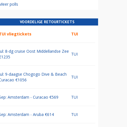
Meer polls
VOORDELIGE RETOURTICKETS
TUI vliegtickets
TUI
Jul: 8-dg cruise Oost Middellandse Zee
TUI
€1235
Jul: 9-daagse Chogogo Dive & Beach
TUI
Curacao €1056
Sep: Amsterdam - Curacao €569
TUI
Sep: Amsterdam - Aruba €614
TUI