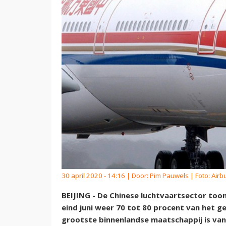
30 april 2020 - 14:16 | Door:
Pim Pauwels
| Foto: Airb
BEIJING - De Chinese luchtvaartsector toont
eind juni weer 70 tot 80 procent van het ge
grootste binnenlandse maatschappij is van