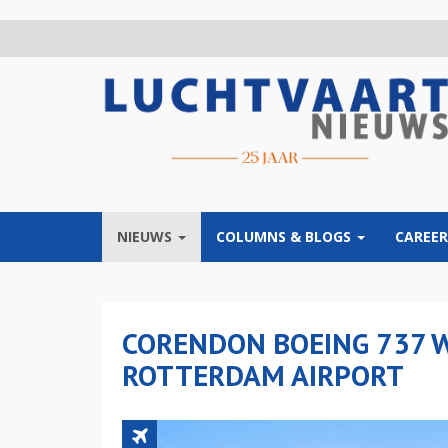
Overslaan
en
naar
de
inhoud
gaan
NIEUWS
COLUMNS & BLOGS
CAREER
CORENDON BOEING 737 WI
ROTTERDAM AIRPORT