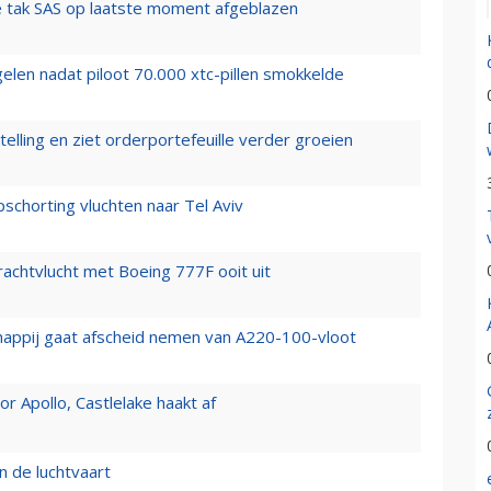
 tak SAS op laatste moment afgeblazen
elen nadat piloot 70.000 xtc-pillen smokkelde
elling en ziet orderportefeuille verder groeien
chorting vluchten naar Tel Aviv
vrachtvlucht met Boeing 777F ooit uit
happij gaat afscheid nemen van A220-100-vloot
 Apollo, Castlelake haakt af
n de luchtvaart