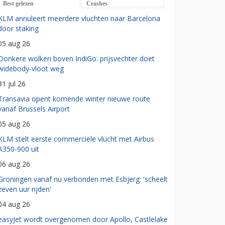
Best gelezen
Crashes
KLM annuleert meerdere vluchten naar Barcelona
door staking
05 aug 26
Donkere wolken boven IndiGo: prijsvechter doet
widebody-vloot weg
31 jul 26
Transavia opent komende winter nieuwe route
vanaf Brussels Airport
05 aug 26
KLM stelt eerste commerciële vlucht met Airbus
A350-900 uit
06 aug 26
Groningen vanaf nu verbonden met Esbjerg: 'scheelt
zeven uur rijden'
04 aug 26
easyJet wordt overgenomen door Apollo, Castlelake