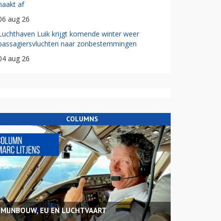
haakt af
06 aug 26
Luchthaven Luik krijgt komende winter weer
passagiersvluchten naar zonbestemmingen
04 aug 26
COLUMNS
MIJNBOUW, EU EN LUCHTVAART