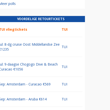
Meer polls
VOORDELIGE RETOURTICKETS
TUI vliegtickets
TUI
Jul: 8-dg cruise Oost Middellandse Zee
TUI
€1235
Jul: 9-daagse Chogogo Dive & Beach
TUI
Curacao €1056
Sep: Amsterdam - Curacao €569
TUI
Sep: Amsterdam - Aruba €614
TUI