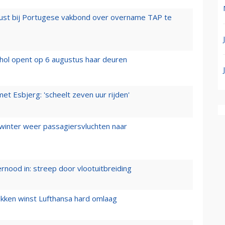
rust bij Portugese vakbond over overname TAP te
hol opent op 6 augustus haar deuren
t Esbjerg: 'scheelt zeven uur rijden'
 winter weer passagiersvluchten naar
ernood in: streep door vlootuitbreiding
ukken winst Lufthansa hard omlaag